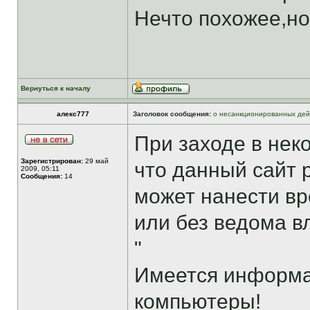
Нечто похожее,но
Вернуться к началу
алекс777
Заголовок сообщения:
о несанкционированных дей
При заходе в нек
Зарегистрирован:
29 май
что данный сайт 
2009, 05:11
Сообщения:
14
может нанести в
или без ведома в
"
Имеется информац
компьютеры!