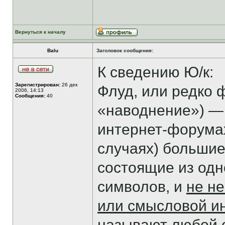
Вернуться к началу
Balu
Заголовок сообщения:
К сведению Ю/к:
Зарегистрирован:
26 дек
Флуд, или редко фл
2006, 14:13
Сообщения:
40
«наводнение») — 
интернет-форумах
случаях) больши
состоящие из одн
символов, и
не не
или смысловой 
называют любой 