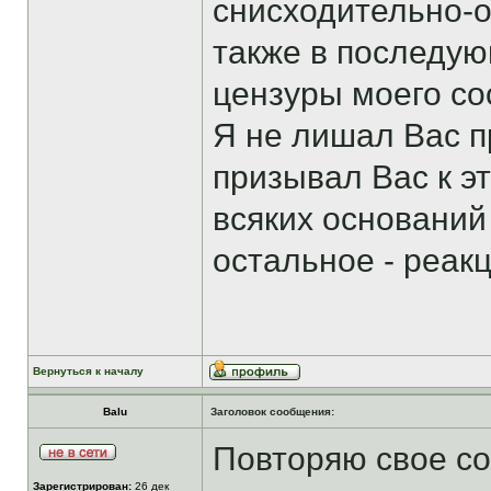
снисходительно-о
также в последу
цензуры моего соо
Я не лишал Вас п
призывал Вас к эт
всяких оснований
остальное - реак
Вернуться к началу
Balu
Заголовок сообщения:
Повторяю свое соо
Зарегистрирован:
26 дек