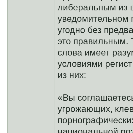
либеральным из в
уведомительном п
угодно без предв
это правильным. 
слова имеет раз
условиями регис
из них:
«Вы соглашаетес
угрожающих, кле
порнографических
национальной роз