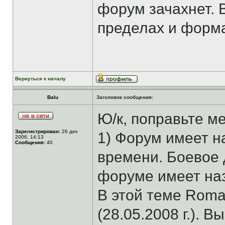
форум зачахнет. 
пределах и форм
Вернуться к началу
Balu
Заголовок сообщения:
Ю/к, поправьте м
Зарегистрирован:
26 дек
1) Форум имеет н
2006, 14:13
Сообщения:
40
времени. Боевое 
форуме имеет наз
В этой теме Rom
(28.05.2008 г.). В