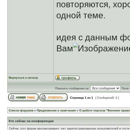
повторяются, хор
одной теме.
идея с данным фо
Вам
Вернуться к началу
Показать сообщения за:
Поле 
Страница
1
из
1
[ Сообщений: 2 ]
Список форумов
»
Предложения и замечания
»
О работе портала "Военное право
Кто сейчас на конференции
Сейчас этот форум просматривают: нет зарегистрированных пользователей и гости: