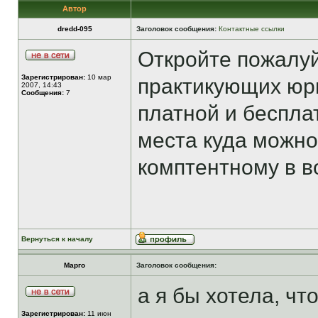
Автор
dredd-095
Заголовок сообщения:
Контактные ссылки
Откройте пожалуй
Зарегистрирован:
10 мар
практикующих юри
2007, 14:43
Сообщения:
7
платной и беспл
места куда можно
комптентному в в
Вернуться к началу
Марго
Заголовок сообщения:
а я бы хотела, ч
Зарегистрирован:
11 июн