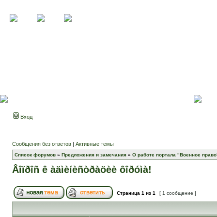
Вход
Сообщения без ответов
|
Активные темы
Список форумов
»
Предложения и замечания
»
О работе портала "Военное право
Âîïðîñ ê àäìèíèñòðàöèè ôîðóìà!
Страница
1
из
1
[ 1 сообщение ]