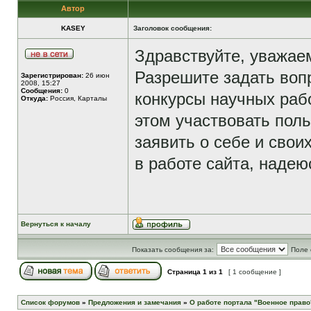
Автор
KASEY
Заголовок сообщения:
Здравствуйте, уважаем
Разрешите задать воп
Зарегистрирован:
26 июн
2008, 15:27
Сообщения:
0
конкурсы научных раб
Откуда:
Россия, Карталы
этом участвовать пол
заявить о себе и свои
в работе сайта, надею
Вернуться к началу
Показать сообщения за:
Поле 
Страница
1
из
1
[ 1 сообщение ]
Список форумов
»
Предложения и замечания
»
О работе портала "Военное право