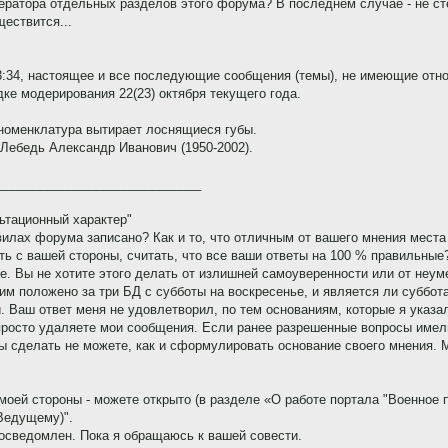
дератора отдельных разделов этого форума? В последнем случае - не с
ествится...
53:34, настоящее и все последующие сообщения (темы), не имеющие отн
ке модерирования 22(23) октября текущего года.
номенклатура вытирает лоснящиеся губы.
 Лебедь Александр Иванович (1950-2002).
_____________________________
ьтационный характер"
вилах форума записано? Как и то, что отличным от вашего мнения места
ь с вашей стороны, считать, что все ваши ответы на 100 % правильные
е. Вы не хотите этого делать от излишней самоуверенности или от неу
 им положено за три БД с субботы на воскресенье, и является ли суббо
и. Ваш ответ меня не удовлетворил, по тем основаниям, которые я указа
просто удаляете мои сообщения. Если ранее разрешенные вопросы имели 
вы сделать не можете, как и сформулировать основание своего мнения. 
моей стороны - можете открыто (в разделе «О работе портала "Военное п
Ведущему)".
 осведомлен. Пока я обращаюсь к вашей совести.