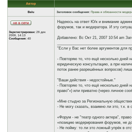
Автор
Balu
Заголовок сообщения:
Права и обязанности модер
Надеюсь на ответ Ю/к и внимание админис
форумов, так и модератора. И эту ситуа
Зарегистрирован:
26 дек
2006, 14:13
Добавлено: Вс Окт 21, 2007 10:54 am За
Сообщения:
40
____________________________________
"Если у Вас нет более аргументов для п
- Повторяю то, что ещё несколько дней
юридическую консультацию, а при налич
поток ранее разрешённых вопросов) лиш
"Ваши действия - недостойные."
- Повторяю то, что ещё несколько дней 
право"») или приватно (через личное со
«Мне стыдно за Региональную обществе
- Не могу сказать, взаимно ли это, т.к. 
«Форум - не "театр одного актера", право
«позицию модерирования форумов, не д
- Не пойму: то ли это ложный упрёк в от