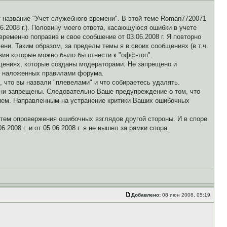
 название "Учет служебного времени". В этой теме Roman7720071
.06.2008 г.). Половину моего ответа, касающуюся ошибки в учете
еменно поправив и свое сообшение от 03.06.2008 г. Я повторно
ени. Таким образом, за пределы темы я в своих сообщениях (в т.ч.
вия которые можно было бы отнести к "офф-топ".
бщениях, которые созданы модераторами. Не запрещено и
в, наложенных правилами форума.
о, что вы назвали "плевелами" и что собираетесь удалять.
 они запрещены. Следовательно Ваше предупреждение о том, что
нием. Направленным на устранение критики Ваших ошибочных
утем опровержения ошибочных взглядов другой стороны. И в споре
008 г. и от 05.06.2008 г. я не вышел за рамки спора.
Добавлено:
08 июн 2008, 05:19