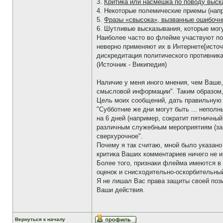
3.
Критика или насмешка по поводу выск
4. Некоторые полемические приемы (нап
5.
Фразы «свысока», вызванные ошибочн
6. Шутливые высказывания, которые мог
Наиболее часто во флейме участвуют по
неверно применяют их в Интернете[исто
дискредитация политического противника
(Источник - Википедия)
Наличие у меня иного мнения, чем Ваше,
смысловой информации". Таким образом
Цель моих сообщений, дать правильную 
"Субботние же дни могут быть ... непол
на 6 дней (например, сократит пятничный
различным служебным мероприятиям (за 
сверхурочное".
Почему я так считаю, мной было указано
критика Ваших комментариев ничего не 
Более того, признаки флейма имеются в
оценок и снисходительно-оскорбительный
Я не лишал Вас права защиты своей пози
Ваши действия.
Вернуться к началу