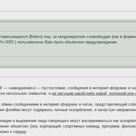
тересующихся (Bolero) лиц: за неоднократное словоблудие (как в форме "f
p?t=3093
) пользователю Balu было объявлено предупреждение.
flʌd/ — «наводнение») — пустословие, сообщения в интернет-форумах и 
или нескольких символов, и
не несущие какой-либо новой, полезной ил
 — обмен сообщениями в интернет-форумах и чатах, представляющий соб
ия флейма могут содержать личные оскорбления, и зачастую направлен
онации и выражения лица говорящего могут восприниматься как оскорби
онних объектов» (игр, корпораций, спортивных команд, программ, фильмо
изко к сердцу.