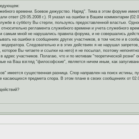
следующем:
жебного времени. Боевое дежурство. Наряд". Тема в этом форуме имеет
 дали ответ (29.05.2008 г.). Я указал на ошибки в Вашем комментарии (02
лужбе в субботу Вы стерли, пользуясь предоставленной властью. Одновр
й относительно регламента служебного времени и учета служебного врем
Тем самым мной не нарушались правила форума, и не совершались дейст
ывать на ошибки в сообщениях других участников, в том числе и в соо
я модератора. Следовательно и в этих действиях я не нарушал запрето
го, которое Вы читаете и ссылки на него) я не посылал, поэтому непонятн
в адрес участников. Полагаю, что и по мотивам "теоретической розни"
рые на Ваш взгляд "философские", является ничем иным, как запугива
ов" имеется существенная разница. Спор направлен на поиск истины, п
 касающихся предмета спора. В этом плане в своих сообщениях от 02.06.2
 действий?