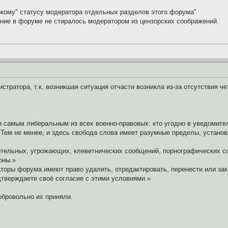
окому" статусу модератора отдельных разделов этого форума"
ение в форуме не стиралось модератором из цензорских соображений.
тратора, т.к. возникшая ситуация отчасти возникла из-за отсутствия ч
я самым либеральным из всех военно-правовых: кто угодно в уведомите
 Тем не менее, и здесь свобода слова имеет разумные пределы, устано
тельных, угрожающих, клеветнических сообщений, порнографических со
оны.»
аторы форума имеют право удалить, отредактировать, перенести или за
дтверждаете своё согласие с этими условиями.»
обровольно их приняли.