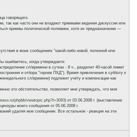
ица говорящего.
, так как часто они не владеют приемами ведения дискуссии или
яться приемы политической полемики, хотя их предназначение —
сутствия в моих сообщениях "какой-либо новой, полезной или
Вы ошибаетесь, когда утверждаете:
спределение сл/времени в сутках - 8 ч., разделит 40-часой лимит
 построения и отбора "героев ПХД"). Время привлечения в субботу к
енедельного сл/времени) подлежит учёту и компенсации как
менно это обстоятельство, позволяет мне утверждать, что моя
pravo.ru/phpbb/viewtopic.php?t=3093
) от 03.06.2008 г. (выставление
ензуры моего сообщения от 05.06.2008 г.
ований удаляя мое сообщение. Все остальное - реакция на эти