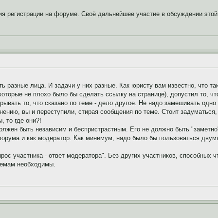
вия регистрации на форуме. Своё дальнейшее участие в обсуждении это
ь разные лица. И задачи у них разные. Как юристу вам известно, что та
оторые не плохо было бы сделать ссылку на странице), допустил то, ч
рывать то, что сказано по теме - дело другое. Не надо замешивать одно
нению, вы и переступили, стирая сообщения по теме. Стоит задуматься
, то где они?!
олжен быть независим и беспристрастным. Его не должно быть "заметно
форума и как модератор. Как минимум, надо было бы пользоваться двумя
ос участника - ответ модератора". Без других участников, способных чт
темам необходимы.