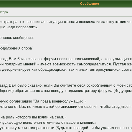
Сообщение
атора
тратора, т.к. возникшая ситуация отчасти возникла из-за отсутствия ч
цию надо исправлять.
головок сообщения:
____
родолжения спора"
 назад Вам было сказано: форум носит не полемический, а консультаци
ии полярных мнений - имеют возможность самоопределиться. Пустая же
ь дезориентирует как обращающихся, так и иных, интересующихся соот
назад Вам было сказано: если Вы считаете себя оскорблённым с моей ст
общение) обратиться по этом поводу к администратору форума (Ведущем
нную организацию "За права военнослужащих"»
в отличие от Вас не имею к этой организации отношения, чтобы стыдиться 
 на роль которого вы взяли на себя.»
опускающую появления отличных от вашего мнений.»
сутствии у меня толерантности (будь это правдой - я бы удалял все по 