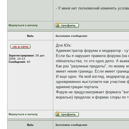
- У меня нет полномочий изменять усло
Вернуться к началу
Balu
Заголовок сообщения:
Для Ю/к:
Администратор форума и модератор - сут
Если бы я нарушил правила форума (на к
Зарегистрирован:
26 дек
2006, 14:13
обязательства, то это одно дело. А выма
Сообщения:
40
Как раз "разумные пределы", по моему м
имеет некие границы. Если имеет границы
И еще одно. На мой взгляд, модератор д
одновременно выступаете как участник 
администрации портала.
Форум не предусматривает формата "вопр
моралью) пределах и формах споры по 
Вернуться к началу
Balu
Заголовок сообщения: