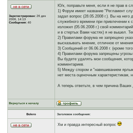
Ю/к, поправьте меня, если я не прав в 
1) Форум имеет название "Регламент слу
задал вопрос (28.05.2008 г.). Вы на него
Зарегистрирован:
26 дек
2006, 14:13
служебного времени при привлечении к с
Сообщения:
40
изложил (05.06.2008 г.) свой комментари
и в стертых Вами частях) я не вышел. 
2) Правилами форума не запрещено указ
высказывать мнение, отличное от мнени
3) Сообщений от 06.06.2008 г. (кроме то
4) Правилами форума запрещены угрозы 
Вы будете удалять мои сообщения, кото
комментариев.
5) Между спором и "навешиванием ярлык
нет места оценочным характеристикам, не
А теперь ответьте, в чем причина Ваших
Вернуться к началу
Bolero
Заголовок сообщения:
Хм и правда интересный вопрос