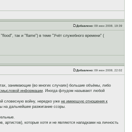
Добавлено:
09 июн 2008, 19:39
lood", так и "flame") в теме "Учёт служебного времени" (
Добавлено:
09 июн 2008, 22:02
чатах, занимающие (во многих случаях) большие объёмы, либо
и смысловой информации
. Иногда флудом называют любой
ой словесную войну, нередко уже
не имеющую отношения к
ы на дальнейшее разжигание ссоры.
тельные.
в, артистов), которые хотя и не являются нападками на личность