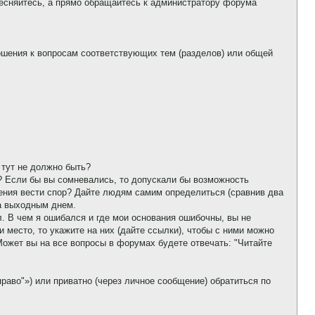
тесняйтесь, а прямо обращайтесь к администратору форума
ошения к вопросам соответствующих тем (разделов) или общей
 тут не должно быть?
? Если бы вы сомневались, то допускали бы возможность
мения вести спор? Дайте людям самим определиться (сравнив два
та выходным днем.
л. В чем я ошибался и где мои основания ошибочны, вы не
место, то укажите на них (дайте ссылки), чтобы с ними можно
Может вы на все вопросы в форумах будете отвечать: "Читайте
раво"») или приватно (через личное сообщение) обратиться по