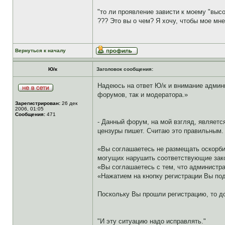
"то ли проявление зависти к моему "выс
??? Это вы о чем? Я хочу, чтобы мое мн
Вернуться к началу
Ю/к
Заголовок сообщения:
Надеюсь на ответ Ю/к и внимание админис
форумов, так и модератора.»
Зарегистрирован:
26 дек
2006, 01:05
Сообщения:
471
- Данный форум, на мой взгляд, являетс
цензуры пишет. Считаю это правильным.
«Вы соглашаетесь не размещать оскорби
могущих нарушить соответствующие зак
«Вы соглашаетесь с тем, что администр
«Нажатием на кнопку регистрации Вы по
Поскольку Вы прошли регистрацию, то д
"И эту ситуацию надо исправлять."