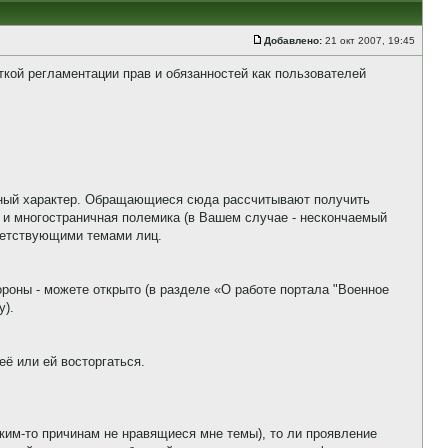
Добавлено:
21 окт 2007, 19:45
еткой регламентации прав и обязанностей как пользователей
онный характер. Обращающиеся сюда рассчитывают получить
 и многостраничная полемика (в Вашем случае - нескончаемый
ветствующими темами лиц.
ороны - можете открыто (в разделе «О работе портала "Военное
у).
её или ей восторгаться.
каким-то причинам не нравящиеся мне темы), то ли проявление