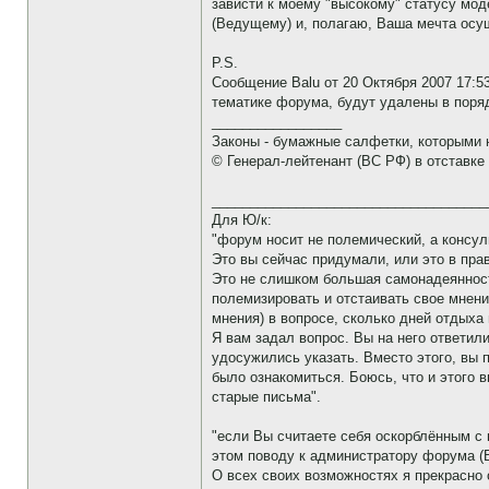
зависти к моему "высокому" статусу мо
(Ведущему) и, полагаю, Ваша мечта осущ
P.S.
Сообщение Balu от 20 Октября 2007 17:
тематике форума, будут удалены в поряд
_________________
Законы - бумажные салфетки, которыми 
© Генерал-лейтенант (ВС РФ) в отставке
____________________________________
Для Ю/к:
"форум носит не полемический, а консул
Это вы сейчас придумали, или это в пра
Это не слишком большая самонадеянност
полемизировать и отстаивать свое мнени
мнения) в вопросе, сколько дней отдыха
Я вам задал вопрос. Вы на него ответил
удосужились указать. Вместо этого, вы 
было ознакомиться. Боюсь, что и этого 
старые письма".
"если Вы считаете себя оскорблённым с 
этом поводу к администратору форума (
О всех своих возможностях я прекрасно