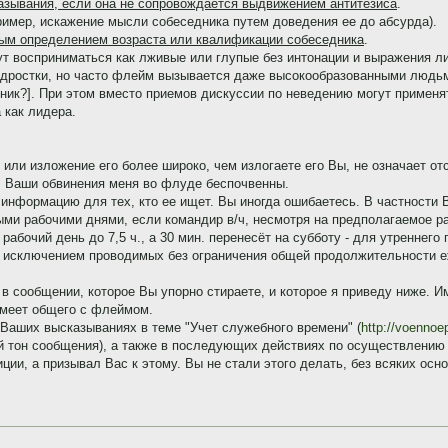
азывания, если она не сопровождается выдвижением антитезиса
.
ример, искажение мысли собеседника путем доведения ее до абсурда).
ым определением возраста или квалификации собеседника
.
ут восприниматься как лживые или глупые без интонации и выражения л
дростки, но часто флейм вызывается даже высокообразованными людьми
чник?]. При этом вместо приемов дискуссии по неведению могут примен
 как лидера.
 или изложение его более широко, чем излогаете его Вы, не означает от
, Ваши обвинения меня во флуде беспочвенны.
информацию для тех, кто ее ищет. Вы иногда ошибаетесь. В частности 
ными рабочими днями, если командир в/ч, несмотря на предполагаемое ра
 рабочий день до 7,5 ч., а 30 мин. перенесёт на субботу - для утреннего
исключением проводимых без ограничения общей продолжительности еж
 в сообщении, которое Вы упорно стираете, и которое я приведу ниже. И
имеет общего с флеймом.
 Ваших высказываниях в теме "Учет служебного времени" (
http://voennoe
 тон сообщения), а также в последующих действиях по осуществлению ц
ции, а призывал Вас к этому. Вы не стали этого делать, без всяких осн