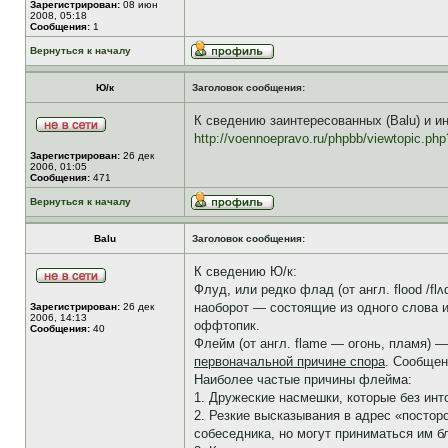
Зарегистрирован:
08 июн
2008, 05:18
Сообщения:
1
Вернуться к началу
Ю/к
Заголовок сообщения:
К сведению заинтересованных (Balu) и ин
http://voennoepravo.ru/phpbb/viewtopic.ph
Зарегистрирован:
26 дек
2006, 01:05
Сообщения:
471
Вернуться к началу
Balu
Заголовок сообщения:
К сведению Ю/к:
Флуд, или редко флад (от англ. flood /
наоборот — состоящие из одного слова 
Зарегистрирован:
26 дек
2006, 14:13
оффтопик.
Сообщения:
40
Флейм (от англ. flame — огонь, пламя)
первоначальной причине спора
. Сообщен
Наиболее частые причины флейма:
1. Дружеские насмешки, которые без инт
2. Резкие высказывания в адрес «постор
собеседника, но могут приниматься им бл