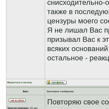
снисходительно-о
также в последу
цензуры моего соо
Я не лишал Вас п
призывал Вас к эт
всяких оснований
остальное - реак
Вернуться к началу
Balu
Заголовок сообщения:
Повторяю свое соо
Зарегистрирован:
26 дек