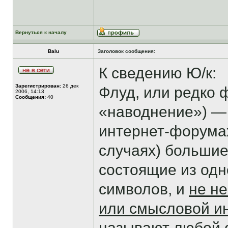
Вернуться к началу
Balu
Заголовок сообщения:
К сведению Ю/к:
Зарегистрирован:
26 дек
Флуд, или редко фл
2006, 14:13
Сообщения:
40
«наводнение») — 
интернет-форумах
случаях) больши
состоящие из одн
символов, и
не не
или смысловой 
называют любой 