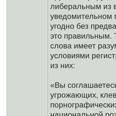
либеральным из в
уведомительном п
угодно без предв
это правильным. 
слова имеет раз
условиями регис
из них:
«Вы соглашаетес
угрожающих, кле
порнографических
национальной роз