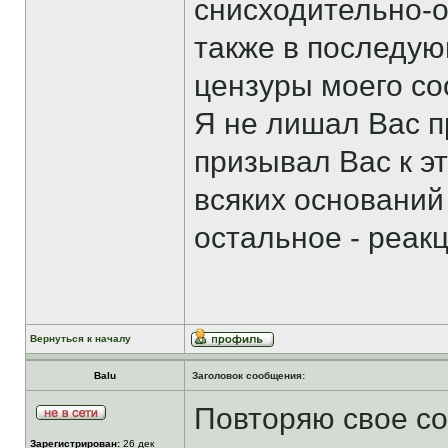
снисходительно-о
также в последу
цензуры моего соо
Я не лишал Вас п
призывал Вас к эт
всяких оснований
остальное - реак
Вернуться к началу
Balu
Заголовок сообщения:
Повторяю свое соо
Зарегистрирован:
26 дек