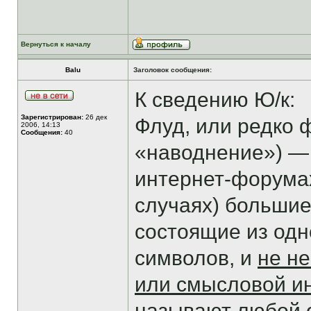
Вернуться к началу
Balu
Заголовок сообщения:
К сведению Ю/к:
Зарегистрирован:
26 дек
Флуд, или редко фл
2006, 14:13
Сообщения:
40
«наводнение») — 
интернет-форумах
случаях) больши
состоящие из одн
символов, и
не не
или смысловой 
называют любой 