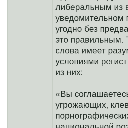
либеральным из в
уведомительном п
угодно без предв
это правильным. 
слова имеет раз
условиями регис
из них:
«Вы соглашаетес
угрожающих, кле
порнографических
национальной роз