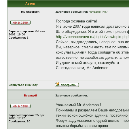
Автор
Mr. Anderson
Заголовок сообщения:
Неуважение?
Господа хозяева сайта!
Я в июне 2007 года написал достаточно 
Шло обсуждение. Я в этой теме привел ф
Зарегистрирован:
04 июн
2007, 19:50
http://voennoepravo.ru/phpbb/viewtopic.ph
Сообщения:
1
Сейчас, вы догадались, наверное, она ис
Вы, наверное, смели часть тем по каким
консультациями? Тогда сообщите об это
естественно, не заработать деньги, а п
И удалите мой аккаунт, пожалуйста.
С негодованием, Mr. Anderson.
Вернуться к началу
Ведущий
Заголовок сообщения:
Уважаемый Mr. Anderson !
Понимаем и разделяем Ваше негодование
технической ошибкой админа, постоянно 
Зарегистрирован:
25 дек
2006, 17:27
Форум задумывался с одной целью - пр
Сообщения:
16
опытом борьбы за свои права... .