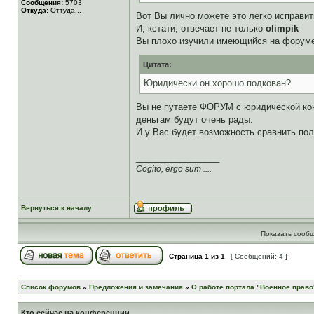
Сообщения:
5703
Откуда:
Оттуда...
Вот Вы лично можете это легко исправит
И, кстати, отвечает не только
olimpik
Вы плохо изучили имеющийся на форуме
Цитата:
Юридически он хорошо подкован?
Вы не путаете ФОРУМ с юридической кон
деньгам будут очень рады.
И у Вас будет возможность сравнить поль
_________________
Cogito, ergo sum ....
Вернуться к началу
Показать сообщ
Страница
1
из
1
[ Сообщений: 4 ]
Список форумов
»
Предложения и замечания
»
О работе портала "Военное право
Кто сейчас на конференции