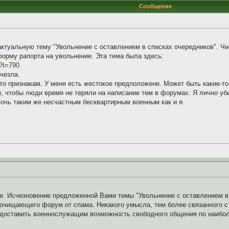
Сообщение
актуальную тему "Увольнение с оставлением в списках очередников". Чи
орму рапорта на увольнение. Эта тема была здесь:
p?t=790
чезла.
-то признакам. У меня есть жестокое предположене. Может быть какие-
м, чтобы люди время не теряли на написание тем в форумах. Я лично у
омочь таким же несчастным бесквартирным военным как и я.
. Исчезновение предложенной Вами темы "Увольнение с оставлением в
очищающего форум от спама. Никакого умысла, тем более связанного с з
едоставить военнослужащим возможность свободного общения по наибо