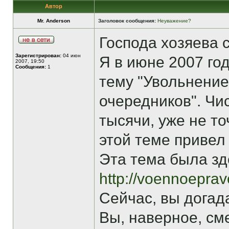
Автор
Mr. Anderson
Заголовок сообщения:
Неуважение?
Господа хозяева 
Зарегистрирован:
04 июн
Я в июне 2007 го
2007, 19:50
Сообщения:
1
тему "Увольнение
очередников". Чи
тысячи, уже не т
этой теме привел
Эта тема была зд
http://voennoepra
Сейчас, вы догад
Вы, наверное, см