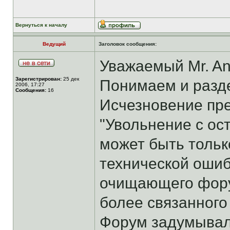
Вернуться к началу
Ведущий
Заголовок сообщения:
Уважаемый Mr. An
Зарегистрирован:
25 дек
Понимаем и разд
2006, 17:27
Сообщения:
16
Исчезновение пр
"Увольнение с ос
может быть толь
технической ошиб
очищающего форум
более связанного 
Форум задумывалс