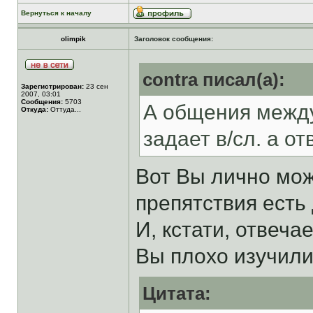
Вернуться к началу
olimpik
Заголовок сообщения:
contra писал(а):
Зарегистрирован:
23 сен
2007, 03:01
Сообщения:
5703
А общения между
Откуда:
Оттуда...
задает в/сл. а о
Вот Вы лично мож
препятствия есть
И, кстати, отвеча
Вы плохо изучил
Цитата: