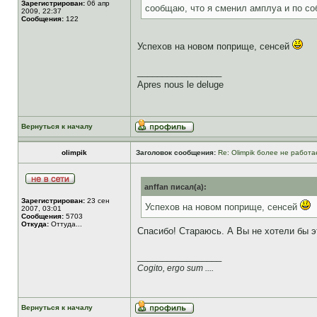
Зарегистрирован:
06 апр
сообщаю, что я сменил амплуа и по со
2009, 22:37
Сообщения:
122
Успехов на новом поприще, сенсей
_________________
Apres nous le deluge
Вернуться к началу
olimpik
Заголовок сообщения:
Re: Olimpik более не работа
anffan писал(а):
Зарегистрирован:
23 сен
Успехов на новом поприще, сенсей
2007, 03:01
Сообщения:
5703
Откуда:
Оттуда...
Спасибо! Стараюсь. А Вы не хотели бы э
_________________
Cogito, ergo sum ....
Вернуться к началу