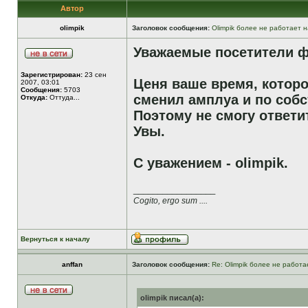
Автор
olimpik
Заголовок сообщения:
Olimpik более не работает н
Уважаемые посетители ф
Зарегистрирован:
23 сен
Ценя ваше время, которо
2007, 03:01
Сообщения:
5703
сменил амплуа и по собс
Откуда:
Оттуда...
Поэтому не смогу ответи
Увы.
С уважением - olimpik.
_________________
Cogito, ergo sum ....
Вернуться к началу
anffan
Заголовок сообщения:
Re: Olimpik более не работа
olimpik писал(а):