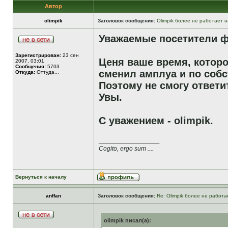
Автор
olimpik
Заголовок сообщения:
Olimpik более не работает н
Уважаемые посетители ф
Зарегистрирован:
23 сен
Ценя ваше время, которо
2007, 03:01
Сообщения:
5703
сменил амплуа и по собс
Откуда:
Оттуда...
Поэтому не смогу ответи
Увы.
С уважением - olimpik.
_________________
Cogito, ergo sum ....
Вернуться к началу
anffan
Заголовок сообщения:
Re: Olimpik более не работа
olimpik писал(а):