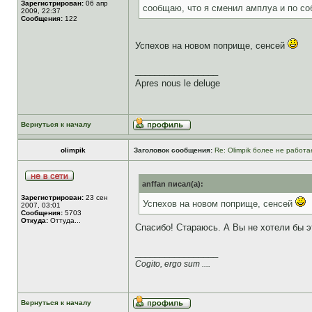
Зарегистрирован:
06 апр
сообщаю, что я сменил амплуа и по со
2009, 22:37
Сообщения:
122
Успехов на новом поприще, сенсей
_________________
Apres nous le deluge
Вернуться к началу
olimpik
Заголовок сообщения:
Re: Olimpik более не работа
anffan писал(а):
Зарегистрирован:
23 сен
Успехов на новом поприще, сенсей
2007, 03:01
Сообщения:
5703
Откуда:
Оттуда...
Спасибо! Стараюсь. А Вы не хотели бы э
_________________
Cogito, ergo sum ....
Вернуться к началу