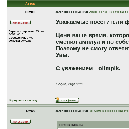
Автор
olimpik
Заголовок сообщения:
Olimpik более не работает н
Уважаемые посетители ф
Зарегистрирован:
23 сен
Ценя ваше время, которо
2007, 03:01
Сообщения:
5703
сменил амплуа и по собс
Откуда:
Оттуда...
Поэтому не смогу ответи
Увы.
С уважением - olimpik.
_________________
Cogito, ergo sum ....
Вернуться к началу
anffan
Заголовок сообщения:
Re: Olimpik более не работа
olimpik писал(а):