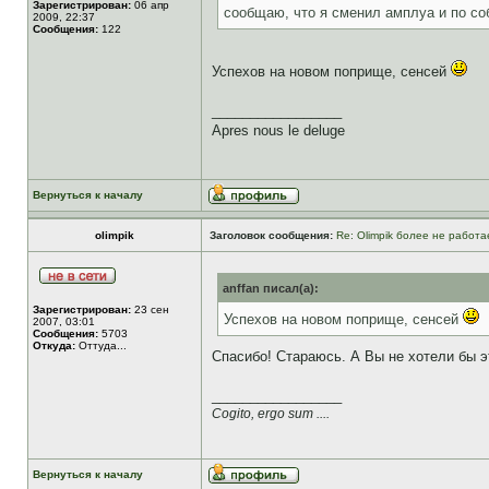
Зарегистрирован:
06 апр
сообщаю, что я сменил амплуа и по со
2009, 22:37
Сообщения:
122
Успехов на новом поприще, сенсей
_________________
Apres nous le deluge
Вернуться к началу
olimpik
Заголовок сообщения:
Re: Olimpik более не работа
anffan писал(а):
Зарегистрирован:
23 сен
Успехов на новом поприще, сенсей
2007, 03:01
Сообщения:
5703
Откуда:
Оттуда...
Спасибо! Стараюсь. А Вы не хотели бы э
_________________
Cogito, ergo sum ....
Вернуться к началу