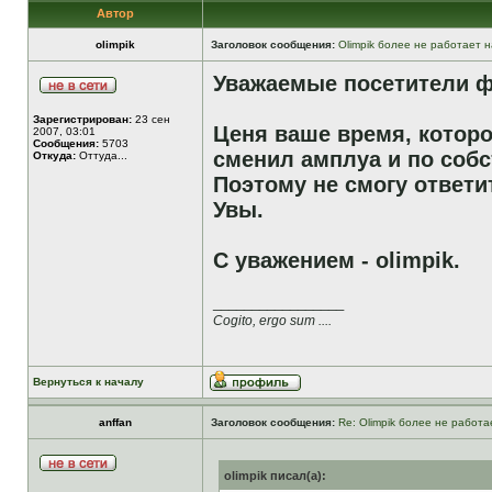
Автор
olimpik
Заголовок сообщения:
Olimpik более не работает н
Уважаемые посетители ф
Зарегистрирован:
23 сен
Ценя ваше время, которо
2007, 03:01
Сообщения:
5703
сменил амплуа и по собс
Откуда:
Оттуда...
Поэтому не смогу ответи
Увы.
С уважением - olimpik.
_________________
Cogito, ergo sum ....
Вернуться к началу
anffan
Заголовок сообщения:
Re: Olimpik более не работа
olimpik писал(а):