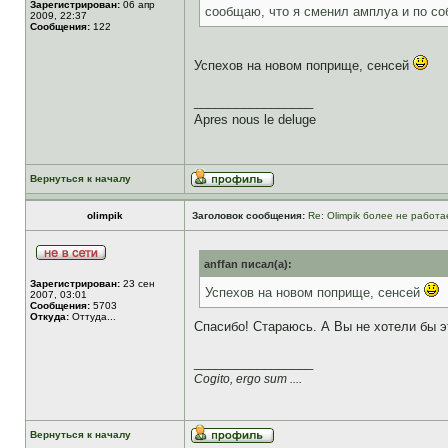
Зарегистрирован:
06 апр
сообщаю, что я сменил амплуа и по со
2009, 22:37
Сообщения:
122
Успехов на новом поприще, сенсей
_________________
Apres nous le deluge
Вернуться к началу
olimpik
Заголовок сообщения:
Re: Olimpik более не работа
anffan писал(а):
Зарегистрирован:
23 сен
Успехов на новом поприще, сенсей
2007, 03:01
Сообщения:
5703
Откуда:
Оттуда...
Спасибо! Стараюсь. А Вы не хотели бы э
_________________
Cogito, ergo sum ....
Вернуться к началу