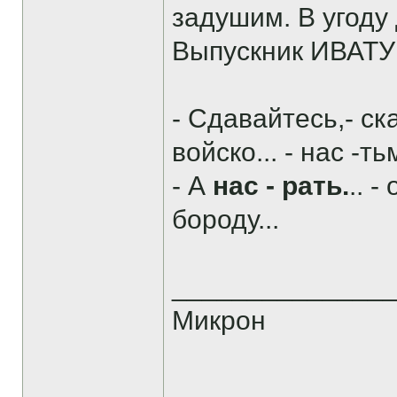
задушим. В угоду
Выпускник ИВАТУ 
- Сдавайтесь,- ск
войско... - нас -тьм
- А
нас - рать.
.. 
бороду...
______________
Микрон