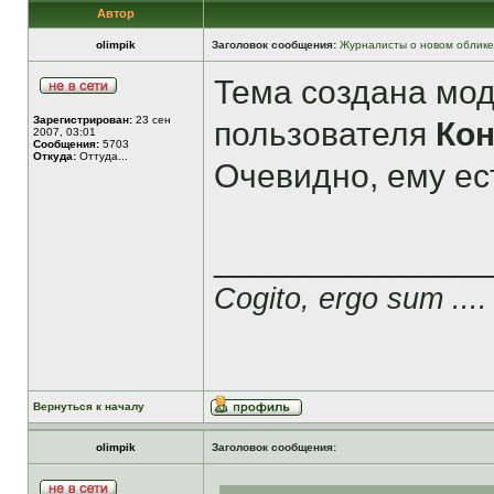
Автор
olimpik
Заголовок сообщения:
Журналисты о новом облике
Тема создана мо
Зарегистрирован:
23 сен
пользователя
Ко
2007, 03:01
Сообщения:
5703
Откуда:
Оттуда...
Очевидно, ему ест
______________
Cogito, ergo sum ....
Вернуться к началу
olimpik
Заголовок сообщения: