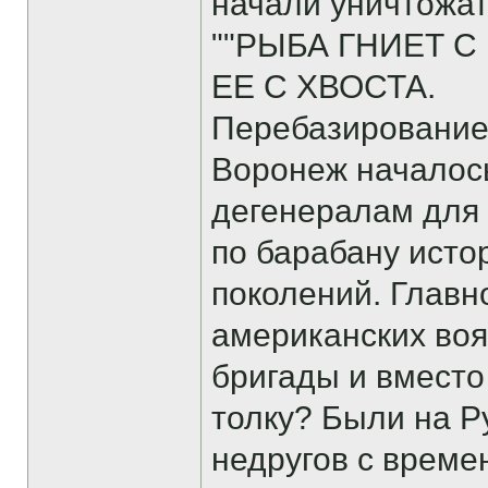
начали уничтожат
""РЫБА ГНИЕТ С
ЕЕ С ХВОСТА.
Перебазирование 
Воронеж началось
дегенералам для 
по барабану исто
поколений. Главн
американских воя
бригады и вмест
толку? Были на Р
недругов с време