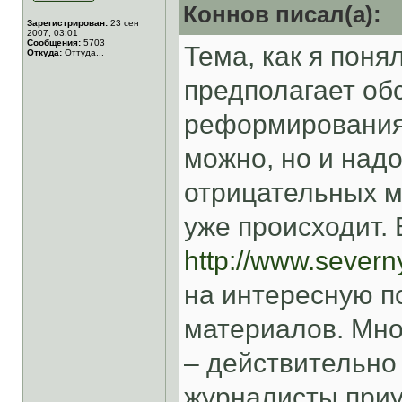
Коннов писал(а):
Зарегистрирован:
23 сен
2007, 03:01
Сообщения:
5703
Тема, как я поня
Откуда:
Оттуда...
предполагает об
реформирования 
можно, но и надо
отрицательных м
уже происходит. 
http://www.severny
на интересную п
материалов. Мно
– действительно
журналисты приу