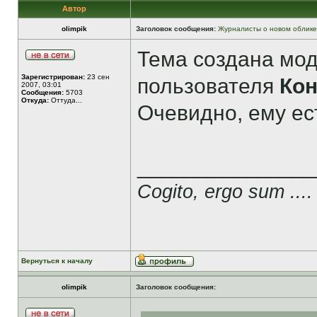
Автор
olimpik
Заголовок сообщения:
Журналисты о новом облике
Тема создана мо
Зарегистрирован:
23 сен
пользователя
Ко
2007, 03:01
Сообщения:
5703
Откуда:
Оттуда...
Очевидно, ему ест
______________
Cogito, ergo sum ....
Вернуться к началу
olimpik
Заголовок сообщения: