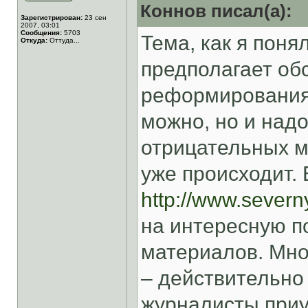
Коннов писал(а):
Зарегистрирован:
23 сен
2007, 03:01
Сообщения:
5703
Тема, как я поня
Откуда:
Оттуда...
предполагает об
реформирования 
можно, но и надо
отрицательных м
уже происходит. 
http://www.severny
на интересную п
материалов. Мно
– действительно
журналисты приу