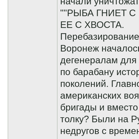
начали уничтожат
""РЫБА ГНИЕТ С
ЕЕ С ХВОСТА.
Перебазирование 
Воронеж началось
дегенералам для 
по барабану исто
поколений. Главн
американских воя
бригады и вмест
толку? Были на Р
недругов с време