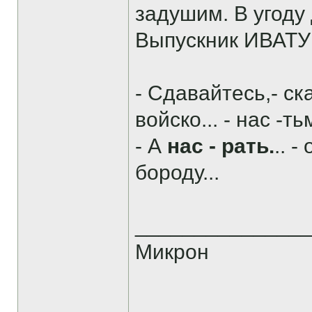
задушим. В угоду
Выпускник ИВАТУ 
- Сдавайтесь,- ск
войско... - нас -тьм
- А
нас - рать.
.. 
бороду...
______________
Микрон