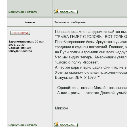
Вернуться к началу
Коннов
Заголовок сообщения:
Понравилось мне на одном из сайтов вы
""РЫБА ГНИЕТ С ГОЛОВЫ. ВОТ ТОЛЬК
Перебазирование базы Иркутского училищ
Зарегистрирован:
29 ноя
2008, 19:30
традиции и судьбы поколений. Главное,
Сообщения:
104
Откуда:
Вологда
на Руси полки и громили они всех недру
Что мы видим теперь. Америкашки увязли
"Слово о полку Игореве".
А что же царь и врио царя? Они что, не в
Хотя за океаном сильная психологическ
Выпускник ИВАТУ 1979г.""
- Сдавайтесь,- сказал Мамай , показывая н
- А
нас - рать.
.. - ответил Донской, улыба
_________________
Микрон
Вернуться к началу