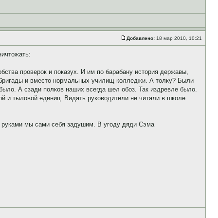
Добавлено:
18 мар 2010, 10:21
ничтожать:
бства проверок и показух. И им по барабану история державы,
в бригады и вместо нормальных училищ колледжи. А толку? Были
было. А сзади полков наших всегда шел обоз. Так издревле было.
ой и тыловой единиц. Видать руководители не читали в школе
 руками мы сами себя задушим. В угоду дяди Сэма