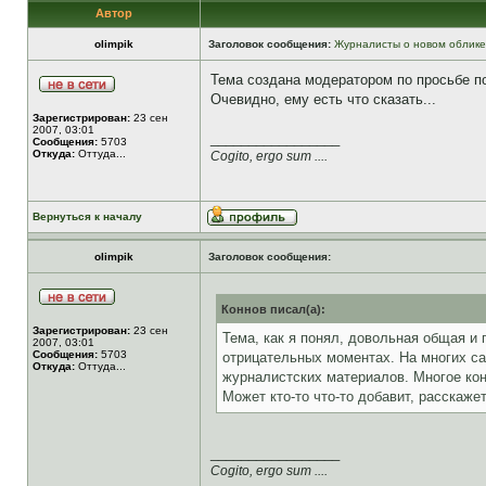
Автор
olimpik
Заголовок сообщения:
Журналисты о новом облике
Тема создана модератором по просьбе 
Очевидно, ему есть что сказать...
Зарегистрирован:
23 сен
2007, 03:01
_________________
Сообщения:
5703
Откуда:
Оттуда...
Cogito, ergo sum ....
Вернуться к началу
olimpik
Заголовок сообщения:
Коннов писал(а):
Зарегистрирован:
23 сен
Тема, как я понял, довольная общая и 
2007, 03:01
Сообщения:
5703
отрицательных моментах. На многих са
Откуда:
Оттуда...
журналистских материалов. Многое ко
Может кто-то что-то добавит, расскажет,
_________________
Cogito, ergo sum ....