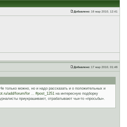
Добавлено:
16 мар 2010, 12:41
Добавлено:
17 мар 2010, 01:46
Не только можно, но и надо рассказать и о положительных и
ot.ru/add/forum/for ... #post_1251
на интересную подборку
урналисты приукрашивают, отрабатывают чьи-то «просьбы».