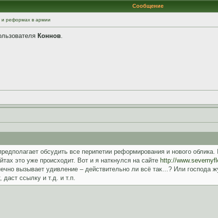
Сообщение
 и реформах в армии
пользователя
Коннов
.
предполагает обсудить все перипетии реформирования и нового облика. 
йтах это уже происходит. Вот и я наткнулся на сайте
http://www.severnyfl
нечно вызывает удивление – действительно ли всё так…? Или господа ж
 даст ссылку и т.д. и т.п.