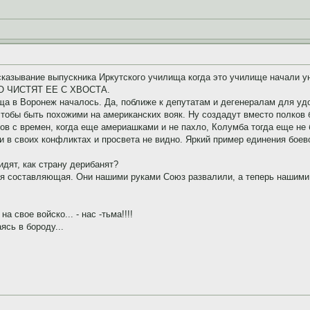
сказывание выпускника Иркутского училища когда это училище начали у
О ЧИСТЯТ ЕЕ С ХВОСТА.
а в Воронеж началось. Да, поближе к депутатам и дегенералам для удо
 чтобы быть похожими на американских вояк. Ну создадут вместо полко
гов с времен, когда еще америашками и не пахло, Колумба тогда еще не 
 в своих конфликтах и просвета не видно. Яркий пример единения боев
идят, как страну дерибанят?
ая составляющая. Они нашими руками Союз развалили, а теперь нашими
а свое войско... - нас -тьма!!!!
ясь в бороду...