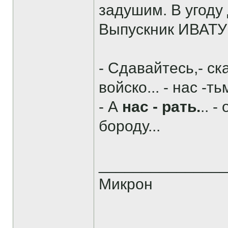
задушим. В угоду
Выпускник ИВАТУ 
- Сдавайтесь,- ск
войско... - нас -тьм
- А
нас - рать.
.. 
бороду...
______________
Микрон