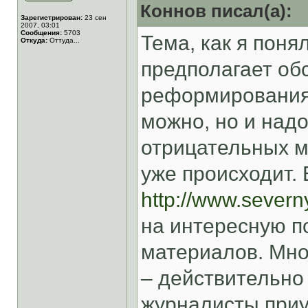
Коннов писал(а):
Зарегистрирован:
23 сен
2007, 03:01
Сообщения:
5703
Тема, как я поня
Откуда:
Оттуда...
предполагает об
реформирования 
можно, но и надо
отрицательных м
уже происходит. 
http://www.severny
на интересную п
материалов. Мно
– действительно
журналисты приу