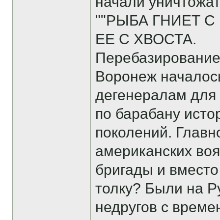
начали уничтожат
""РЫБА ГНИЕТ С
ЕЕ С ХВОСТА.
Перебазирование 
Воронеж началось
дегенералам для 
по барабану исто
поколений. Главн
американских воя
бригады и вмест
толку? Были на Р
недругов с време