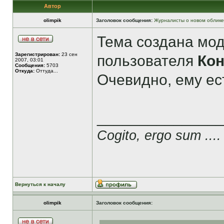
Автор
olimpik
Заголовок сообщения:
Журналисты о новом облике
Тема создана мо
Зарегистрирован:
23 сен
пользователя
Ко
2007, 03:01
Сообщения:
5703
Откуда:
Оттуда...
Очевидно, ему ест
______________
Cogito, ergo sum ....
Вернуться к началу
olimpik
Заголовок сообщения: