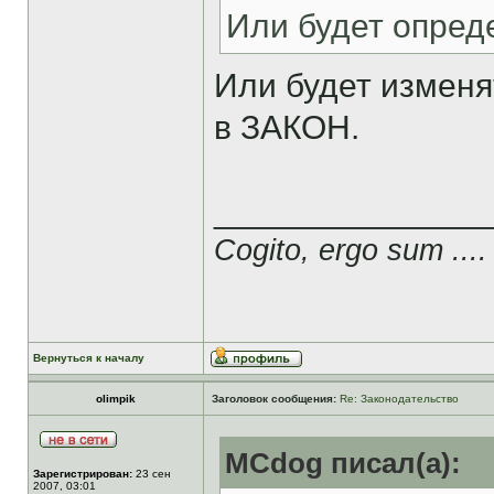
Или будет опред
Или будет изменя
в ЗАКОН.
______________
Cogito, ergo sum ....
Вернуться к началу
olimpik
Заголовок сообщения:
Re: Законодательство
MCdog писал(а):
Зарегистрирован:
23 сен
2007, 03:01