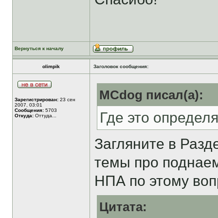
Вернуться к началу
olimpik
Заголовок сообщения:
MCdog писал(а):
Зарегистрирован:
23 сен
2007, 03:01
Сообщения:
5703
Где это определ
Откуда:
Оттуда...
Загляните в Раз
темы про подна
НПА по этому воп
Цитата: