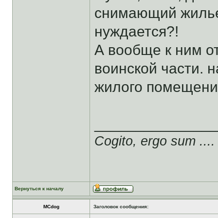
снимающий жилье
нуждается?!
А вообще к ним от
воинской части. 
жилого помещения
______________
Cogito, ergo sum ....
Вернуться к началу
MCdog
Заголовок сообщения: