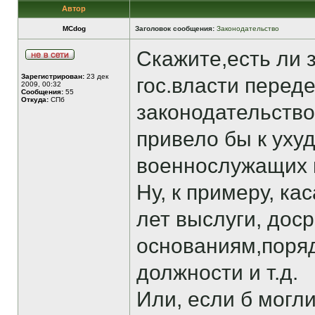
Автор
MCdog
Заголовок сообщения:
Законодательство
Скажите,есть ли 
Зарегистрирован:
23 дек
гос.власти перед
2009, 00:32
Сообщения:
55
Откуда:
СПб
законодательство
привело бы к ух
военнослужащих 
Ну, к примеру, к
лет выслуги, дос
основаниям,поряд
должности и т.д.
Или, если б могл