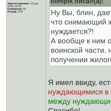
olimpik писал(а):
Зарегистрирован:
23 дек
2009, 00:32
Сообщения:
55
Ну Вы, блин, дае
Откуда:
СПб
что снимающий ж
нуждается?!
А вообще к ним о
воинской части.
получении жилог
Я имел ввиду, ес
нуждающимися в 
между нуждающим
Спасибо!