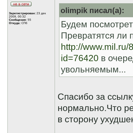
olimpik писал(а):
Зарегистрирован:
23 дек
2009, 00:32
Сообщения:
55
Будем посмотреть.
Откуда:
СПб
Превратятся ли 
http://www.mil.ru/
id=76420
в очере
увольняемым...
Спасибо за ссылку
нормально.Что ре
в сторону ухудше