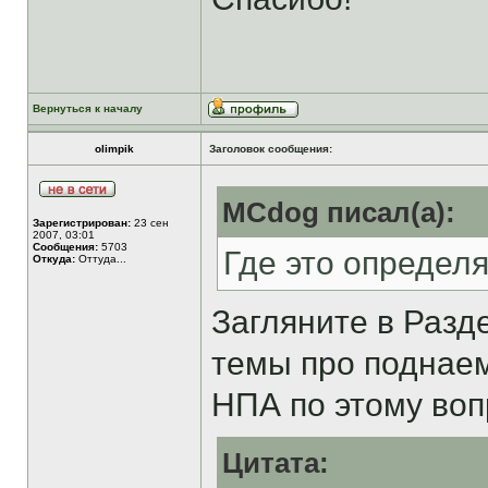
Вернуться к началу
olimpik
Заголовок сообщения:
MCdog писал(а):
Зарегистрирован:
23 сен
2007, 03:01
Сообщения:
5703
Где это определ
Откуда:
Оттуда...
Загляните в Раз
темы про подна
НПА по этому воп
Цитата: