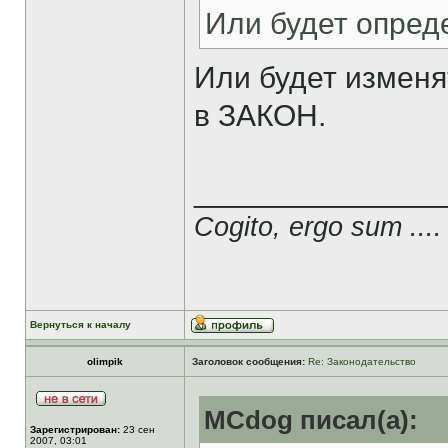
Или будет опред
Или будет изменя
в ЗАКОН.
______________
Cogito, ergo sum ....
Вернуться к началу
olimpik
Заголовок сообщения:
Re: Законодательство
MCdog писал(а):
Зарегистрирован:
23 сен
2007, 03:01