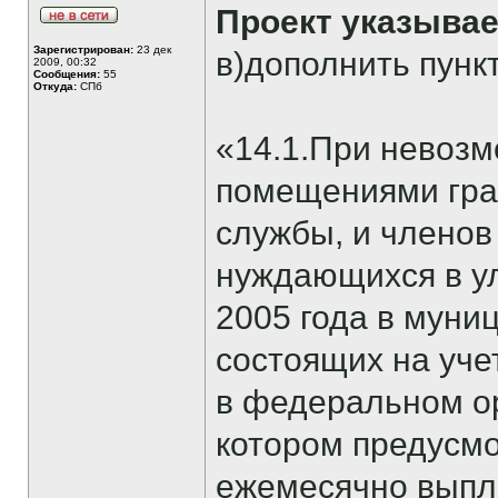
Проект указывае
Зарегистрирован:
23 дек
в)дополнить пунк
2009, 00:32
Сообщения:
55
Откуда:
СПб
«14.1.При невоз
помещениями гра
службы, и членов
нуждающихся в у
2005 года в муни
состоящих на уч
в федеральном ор
котором предусмо
ежемесячно выпл