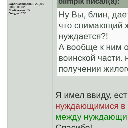
olimpik писал(а):
Зарегистрирован:
23 дек
2009, 00:32
Сообщения:
55
Ну Вы, блин, дае
Откуда:
СПб
что снимающий ж
нуждается?!
А вообще к ним о
воинской части.
получении жилог
Я имел ввиду, ес
нуждающимися в 
между нуждающим
Спасибо!