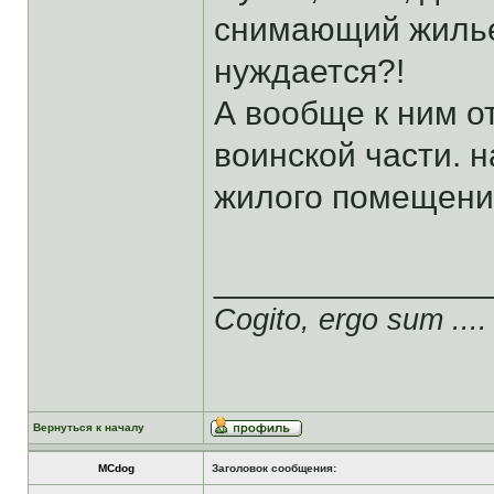
снимающий жилье
нуждается?!
А вообще к ним от
воинской части. 
жилого помещения
______________
Cogito, ergo sum ....
Вернуться к началу
MCdog
Заголовок сообщения: