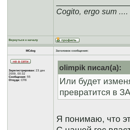
______________
Cogito, ergo sum ....
Вернуться к началу
MCdog
Заголовок сообщения:
olimpik писал(а):
Зарегистрирован:
23 дек
2009, 00:32
Сообщения:
55
Или будет изменя
Откуда:
СПб
превратится в З
Я понимаю, что эт
С нашей гос.влас