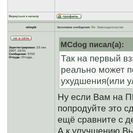
Вернуться к началу
olimpik
Заголовок сообщения:
Re: Законодательство
MCdog писал(а):
Зарегистрирован:
23 сен
2007, 03:01
Сообщения:
5703
Так на первый в
Откуда:
Оттуда...
реально может п
ухудшения(или у
Ну если Вам на П
попродуйте это сд
ещё сравните с д
А к улучшению Вы