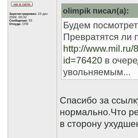
olimpik писал(а):
Зарегистрирован:
23 дек
2009, 00:32
Сообщения:
55
Будем посмотреть.
Откуда:
СПб
Превратятся ли 
http://www.mil.ru/
id=76420
в очере
увольняемым...
Спасибо за ссылку
нормально.Что ре
в сторону ухудше