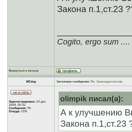
Закона п.1,ст.23 ?
______________
Cogito, ergo sum ....
Вернуться к началу
MCdog
Заголовок сообщения:
Re: Законодательство
olimpik писал(а):
Зарегистрирован:
23 дек
2009, 00:32
Сообщения:
55
А к улучшению В
Откуда:
СПб
Закона п.1,ст.23 ?