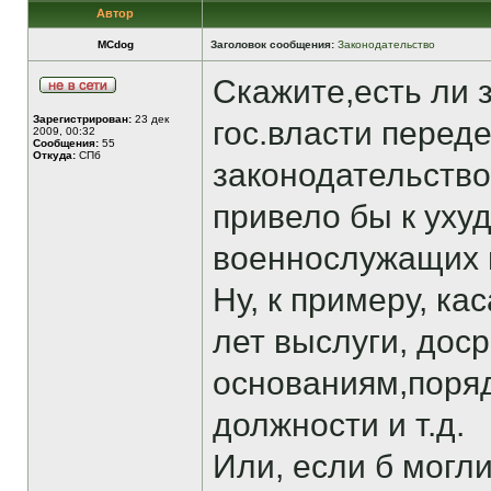
Автор
MCdog
Заголовок сообщения:
Законодательство
Скажите,есть ли 
Зарегистрирован:
23 дек
гос.власти перед
2009, 00:32
Сообщения:
55
Откуда:
СПб
законодательство
привело бы к ух
военнослужащих 
Ну, к примеру, к
лет выслуги, дос
основаниям,поряд
должности и т.д.
Или, если б могл