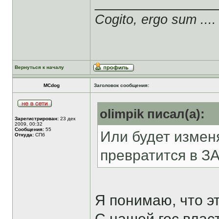
______________
Cogito, ergo sum ....
Вернуться к началу
MCdog
Заголовок сообщения:
olimpik писал(а):
Зарегистрирован:
23 дек
2009, 00:32
Сообщения:
55
Или будет изменя
Откуда:
СПб
превратится в З
Я понимаю, что эт
С нашей гос.влас