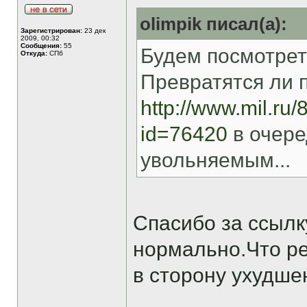
olimpik писал(а):
Зарегистрирован:
23 дек
2009, 00:32
Сообщения:
55
Будем посмотреть.
Откуда:
СПб
Превратятся ли 
http://www.mil.ru/
id=76420
в очере
увольняемым...
Спасибо за ссылку
нормально.Что ре
в сторону ухудше