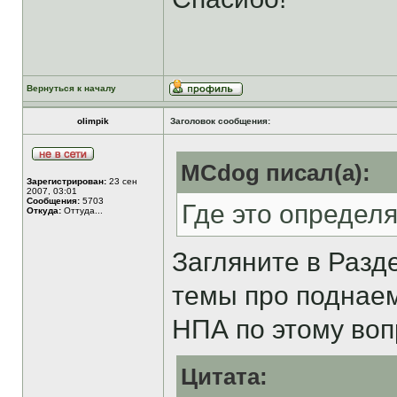
Вернуться к началу
olimpik
Заголовок сообщения:
MCdog писал(а):
Зарегистрирован:
23 сен
2007, 03:01
Сообщения:
5703
Где это определ
Откуда:
Оттуда...
Загляните в Раз
темы про подна
НПА по этому воп
Цитата: