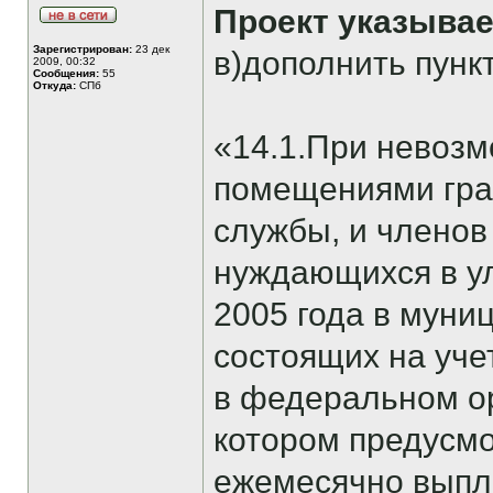
Проект указывае
Зарегистрирован:
23 дек
в)дополнить пунк
2009, 00:32
Сообщения:
55
Откуда:
СПб
«14.1.При невоз
помещениями гра
службы, и членов
нуждающихся в у
2005 года в муни
состоящих на уч
в федеральном ор
котором предусмо
ежемесячно выпл