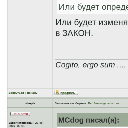
Или будет опред
Или будет изменя
в ЗАКОН.
______________
Cogito, ergo sum ....
Вернуться к началу
olimpik
Заголовок сообщения:
Re: Законодательство
MCdog писал(а):
Зарегистрирован:
23 сен
2007, 03:01