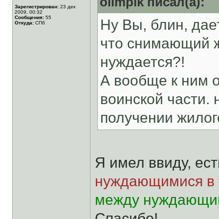
olimpik писал(а):
Зарегистрирован:
23 дек
2009, 00:32
Сообщения:
55
Ну Вы, блин, дае
Откуда:
СПб
что снимающий ж
нуждается?!
А вообще к ним о
воинской части.
получении жилог
Я имел ввиду, ес
нуждающимися в 
между нуждающим
Спасибо!