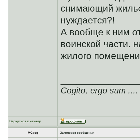
снимающий жилье
нуждается?!
А вообще к ним от
воинской части. 
жилого помещения
______________
Cogito, ergo sum ....
Вернуться к началу
MCdog
Заголовок сообщения: