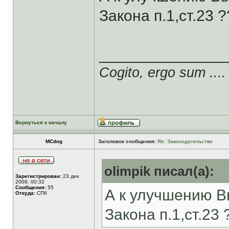
Закона п.1,ст.23 ?
______________
Cogito, ergo sum ....
Вернуться к началу
MCdog
Заголовок сообщения:
Re: Законодательство
olimpik писал(а):
Зарегистрирован:
23 дек
2009, 00:32
Сообщения:
55
А к улучшению В
Откуда:
СПб
Закона п.1,ст.23 ?