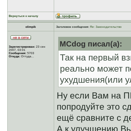
Вернуться к началу
olimpik
Заголовок сообщения:
Re: Законодательство
MCdog писал(а):
Зарегистрирован:
23 сен
2007, 03:01
Сообщения:
5703
Так на первый в
Откуда:
Оттуда...
реально может п
ухудшения(или у
Ну если Вам на П
попродуйте это сд
ещё сравните с д
А к улучшению Вы