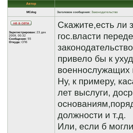
Автор
MCdog
Заголовок сообщения:
Законодательство
Скажите,есть ли 
Зарегистрирован:
23 дек
гос.власти перед
2009, 00:32
Сообщения:
55
Откуда:
СПб
законодательство
привело бы к ух
военнослужащих 
Ну, к примеру, к
лет выслуги, дос
основаниям,поряд
должности и т.д.
Или, если б могл