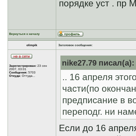
порядке уст . пр
Вернуться к началу
olimpik
Заголовок сообщения:
nike27.79 писал(а):
Зарегистрирован:
23 сен
2007, 03:01
Сообщения:
5703
.. 16 апреля этог
Откуда:
Оттуда...
части(по окончан
предписание в в
переподг. ни наме
Если до 16 апреля