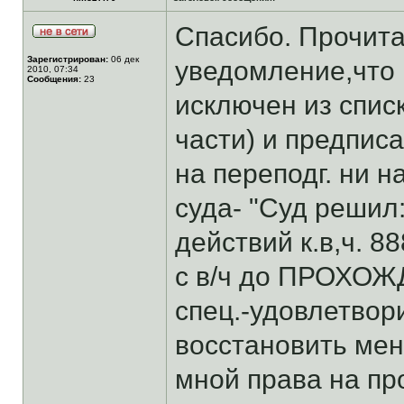
Спасибо. Прочита
Зарегистрирован:
06 дек
уведомление,что 1
2010, 07:34
Сообщения:
23
исключен из спис
части) и предпис
на переподг. ни н
суда- "Суд решил
действий к.в,ч. 88
с в/ч до ПРОХОЖД
спец.-удовлетвори
восстановить ме
мной права на про