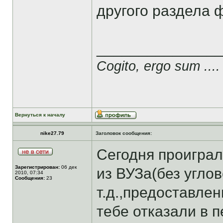
другого раздела 
______________
Cogito, ergo sum ....
Вернуться к началу
nike27.79
Заголовок сообщения:
Сегодня проиграл
Зарегистрирован:
06 дек
из ВУЗа(без угло
2010, 07:34
Сообщения:
23
т.д.,предоставле
тебе отказали в 