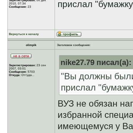
Зарегистрирован:
06 дек
прислал "бумажку")..
2010, 07:34
Сообщения:
23
Вернуться к началу
olimpik
Заголовок сообщения:
nike27.79 писал(а):
Зарегистрирован:
23 сен
2007, 03:01
Сообщения:
5703
"Вы должны были
Откуда:
Оттуда...
прислал "бумажку").
ВУЗ не обязан на
избранной специ
имеющемуся у Ва