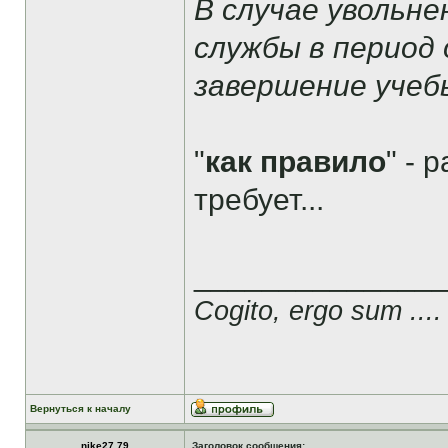
В случае увольне
службы в период
завершение учеб
"
как правило
" - 
требует...
______________
Cogito, ergo sum ....
Вернуться к началу
nike27.79
Заголовок сообщения: