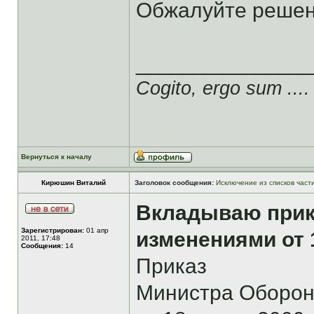
Обжалуйте решен
______________
Cogito, ergo sum ....
Вернуться к началу
Кирюшин Виталий
Заголовок сообщения:
Исключение из списков част
Вкладываю прик
Зарегистрирован:
01 апр
изменениями от 1
2011, 17:48
Сообщения:
14
Приказ
Министра Оборон