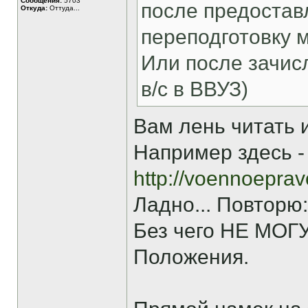
Сообщения:
5703
после предостав
Откуда:
Оттуда...
переподготовку м
Или после зачисл
в/с в ВВУЗ)
Вам лень читать
Например здесь -
http://voennoeprav
Ладно... Повторю:
Без чего НЕ МОГУТ
Положения.