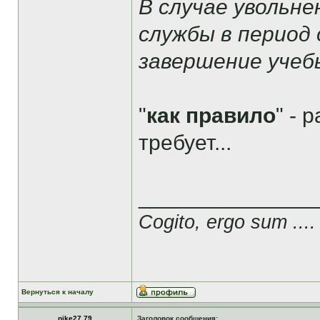
В случае увольне
службы в период
завершение учеб
"
как правило
" - 
требует...
______________
Cogito, ergo sum ....
Вернуться к началу
nike27.79
Заголовок сообщения: