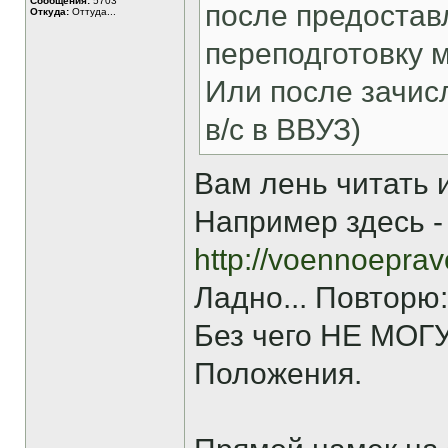
Сообщения:
5703
после предостав
Откуда:
Оттуда...
переподготовку м
Или после зачисл
в/с в ВВУЗ)
Вам лень читать
Например здесь -
http://voennoeprav
Ладно... Повторю:
Без чего НЕ МОГУТ
Положения.