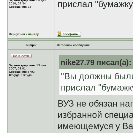
Зарегистрирован:
06 дек
прислал "бумажку")..
2010, 07:34
Сообщения:
23
Вернуться к началу
olimpik
Заголовок сообщения:
nike27.79 писал(а):
Зарегистрирован:
23 сен
2007, 03:01
Сообщения:
5703
"Вы должны были
Откуда:
Оттуда...
прислал "бумажку").
ВУЗ не обязан на
избранной специ
имеющемуся у Ва