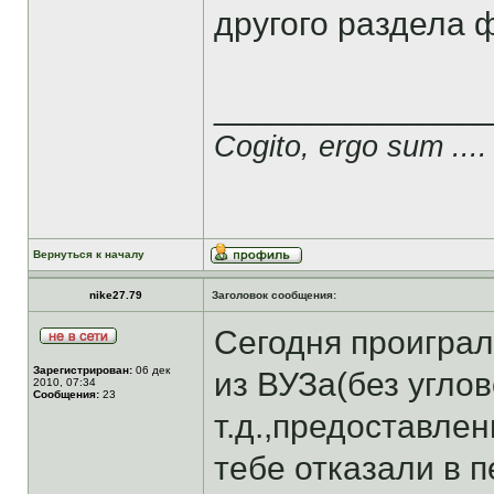
другого раздела 
______________
Cogito, ergo sum ....
Вернуться к началу
nike27.79
Заголовок сообщения:
Сегодня проиграл
Зарегистрирован:
06 дек
из ВУЗа(без угло
2010, 07:34
Сообщения:
23
т.д.,предоставле
тебе отказали в 