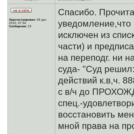
Спасибо. Прочита
Зарегистрирован:
06 дек
уведомление,что 1
2010, 07:34
Сообщения:
23
исключен из спис
части) и предпис
на переподг. ни н
суда- "Суд решил
действий к.в,ч. 88
с в/ч до ПРОХОЖД
спец.-удовлетвори
восстановить ме
мной права на про