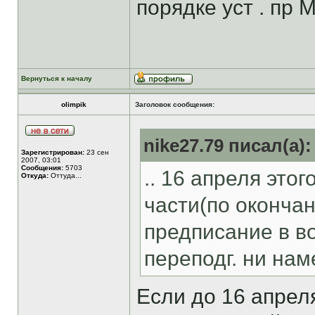
порядке уст . пр
Вернуться к началу
olimpik
Заголовок сообщения:
nike27.79 писал(а):
Зарегистрирован:
23 сен
2007, 03:01
Сообщения:
5703
.. 16 апреля этог
Откуда:
Оттуда...
части(по окончан
предписание в в
переподг. ни наме
Если до 16 апреля