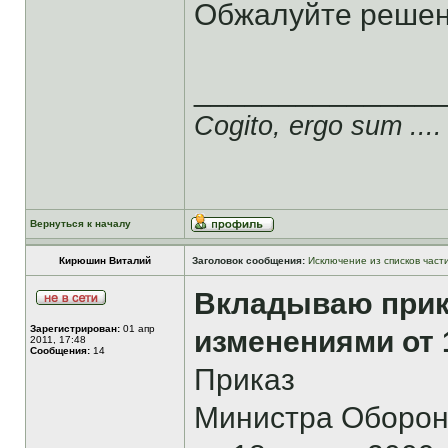
Обжалуйте решен
______________
Cogito, ergo sum ....
Вернуться к началу
Кирюшин Виталий
Заголовок сообщения:
Исключение из списков част
Вкладываю прик
Зарегистрирован:
01 апр
изменениями от 1
2011, 17:48
Сообщения:
14
Приказ
Министра Оборон