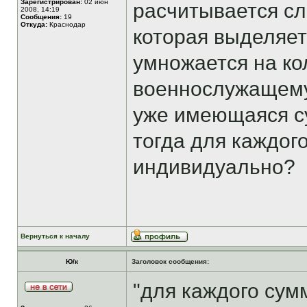
Зарегистрирован:
02 июн
расчитывается с
2008, 14:19
Сообщения:
19
Откуда:
Краснодар
которая выделяет
умножается на ко
военнослужащему 
уже имеющаяся с
тогда для каждог
индивидуально?
Вернуться к началу
Ю/к
Заголовок сообщения:
"для каждого сум