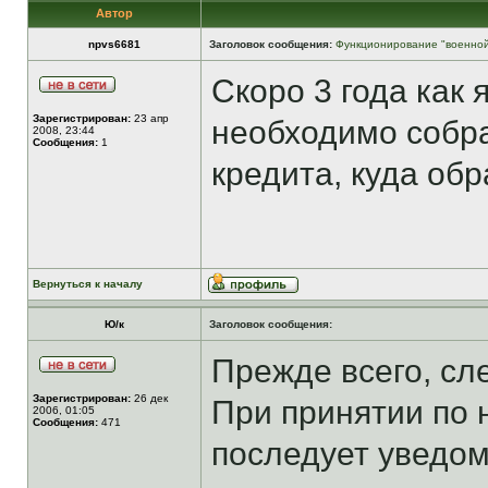
Автор
npvs6681
Заголовок сообщения:
Функционирование "военной
Скоро 3 года как
Зарегистрирован:
23 апр
необходимо собра
2008, 23:44
Сообщения:
1
кредита, куда обр
Вернуться к началу
Ю/к
Заголовок сообщения:
Прежде всего, сле
Зарегистрирован:
26 дек
При принятии по
2006, 01:05
Сообщения:
471
последует уведом