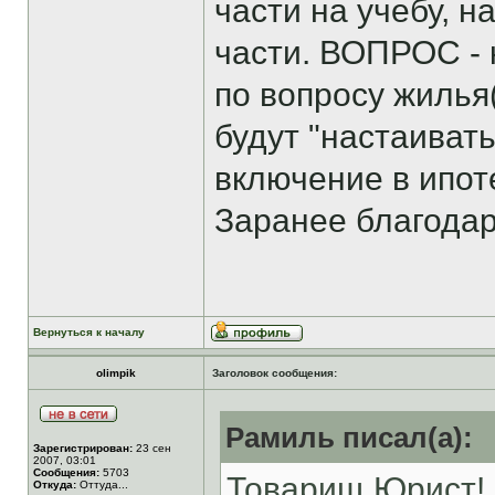
части на учебу, н
части. ВОПРОС - 
по вопросу жилья
будут "настаиват
включение в ипоте
Заранее благодар
Вернуться к началу
olimpik
Заголовок сообщения:
Рамиль писал(а):
Зарегистрирован:
23 сен
2007, 03:01
Сообщения:
5703
Товарищ Юрист! 
Откуда:
Оттуда...