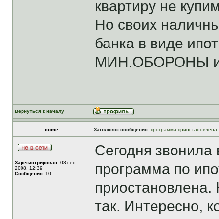
квартиру не купим
Но своих наличны
банка в виде ипот
МИН.ОБОРОНЫ и 
Вернуться к началу
come
Заголовок сообщения:
программа приостановлена
Сегодня звонила 
Зарегистрирован:
03 сен
программа по ип
2008, 12:39
Сообщения:
10
приостановлена. К
так. Интересно, 