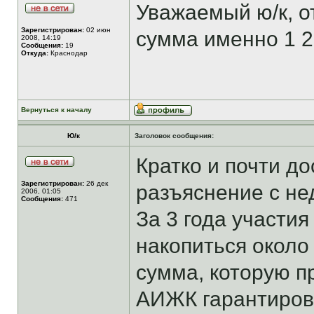
Уважаемый ю/к, о
Зарегистрирован:
02 июн
сумма именно 1 2
2008, 14:19
Сообщения:
19
Откуда:
Краснодар
Вернуться к началу
Ю/к
Заголовок сообщения:
Кратко и почти д
Зарегистрирован:
26 дек
разъяснение с не
2006, 01:05
Сообщения:
471
За 3 года участи
накопиться около 
сумма, которую 
АИЖК гарантирова