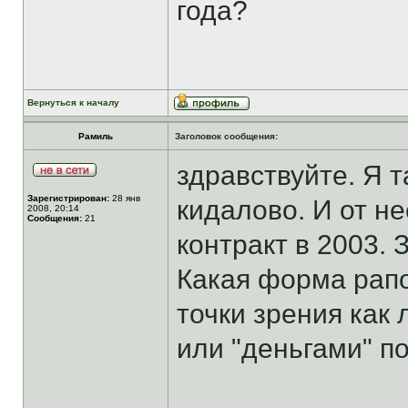
года?
Вернуться к началу
Рамиль
Заголовок сообщения:
здравствуйте. Я т
Зарегистрирован:
28 янв
кидалово. И от н
2008, 20:14
Сообщения:
21
контракт в 2003.
Какая форма рапо
точки зрения как
или "деньгами" п