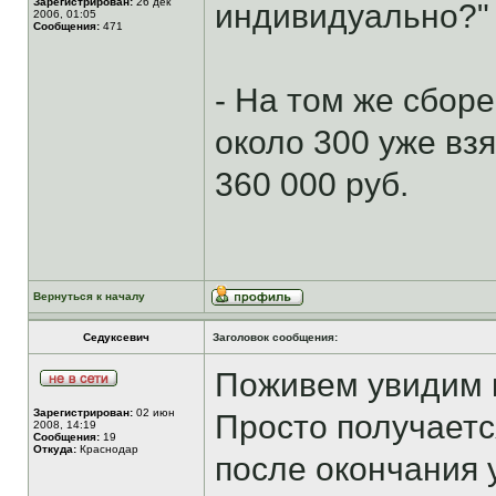
Зарегистрирован:
26 дек
индивидуально?"
2006, 01:05
Сообщения:
471
- На том же сбо
около 300 уже вз
360 000 руб.
Вернуться к началу
Седуксевич
Заголовок сообщения:
Поживем увидим 
Зарегистрирован:
02 июн
Просто получаетс
2008, 14:19
Сообщения:
19
Откуда:
Краснодар
после окончания 