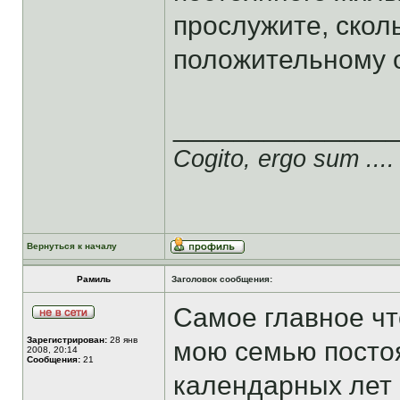
прослужите, сколь
положительному 
______________
Cogito, ergo sum ....
Вернуться к началу
Рамиль
Заголовок сообщения:
Самое главное чт
Зарегистрирован:
28 янв
мою семью посто
2008, 20:14
Сообщения:
21
календарных лет 