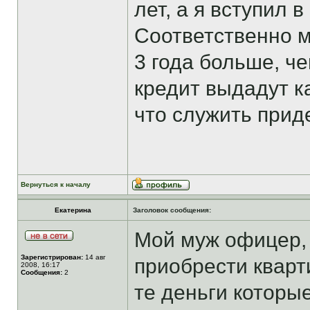
лет, а я вступил 
Соответственно м
3 года больше, ч
кредит выдадут к
что служить прид
Вернуться к началу
Екатерина
Заголовок сообщения:
Мой муж офицер, 
Зарегистрирован:
14 авг
приобрести кварти
2008, 16:17
Сообщения:
2
те деньги котор