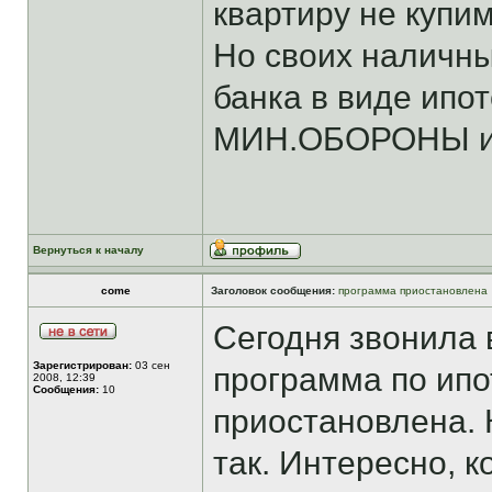
квартиру не купим
Но своих наличны
банка в виде ипот
МИН.ОБОРОНЫ и 
Вернуться к началу
come
Заголовок сообщения:
программа приостановлена
Сегодня звонила 
Зарегистрирован:
03 сен
программа по ип
2008, 12:39
Сообщения:
10
приостановлена. К
так. Интересно, 