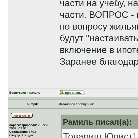
части на учебу, н
части. ВОПРОС - 
по вопросу жилья
будут "настаиват
включение в ипоте
Заранее благодар
Вернуться к началу
olimpik
Заголовок сообщения:
Рамиль писал(а):
Зарегистрирован:
23 сен
2007, 03:01
Сообщения:
5703
Товарищ Юрист! 
Откуда:
Оттуда...