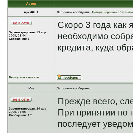
Автор
npvs6681
Заголовок сообщения:
Функционирование "военной
Скоро 3 года как
Зарегистрирован:
23 апр
необходимо собра
2008, 23:44
Сообщения:
1
кредита, куда обр
Вернуться к началу
Ю/к
Заголовок сообщения:
Прежде всего, сле
Зарегистрирован:
26 дек
При принятии по
2006, 01:05
Сообщения:
471
последует уведом