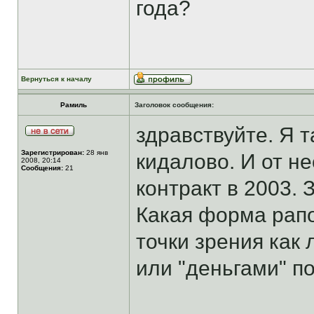
года?
Вернуться к началу
Рамиль
Заголовок сообщения:
здравствуйте. Я т
Зарегистрирован:
28 янв
кидалово. И от н
2008, 20:14
Сообщения:
21
контракт в 2003.
Какая форма рапо
точки зрения как
или "деньгами" п