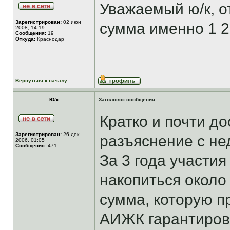
Уважаемый ю/к, о
Зарегистрирован:
02 июн
сумма именно 1 2
2008, 14:19
Сообщения:
19
Откуда:
Краснодар
Вернуться к началу
Ю/к
Заголовок сообщения:
Кратко и почти д
Зарегистрирован:
26 дек
разъяснение с не
2006, 01:05
Сообщения:
471
За 3 года участи
накопиться около 
сумма, которую 
АИЖК гарантирова