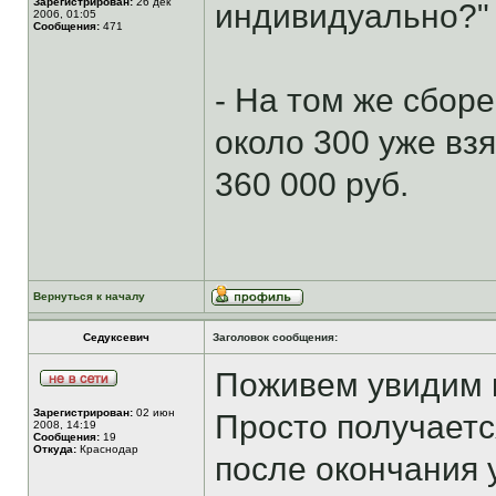
Зарегистрирован:
26 дек
индивидуально?"
2006, 01:05
Сообщения:
471
- На том же сбо
около 300 уже вз
360 000 руб.
Вернуться к началу
Седуксевич
Заголовок сообщения:
Поживем увидим 
Зарегистрирован:
02 июн
Просто получаетс
2008, 14:19
Сообщения:
19
Откуда:
Краснодар
после окончания 