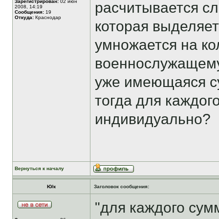
Зарегистрирован:
02 июн
расчитывается с
2008, 14:19
Сообщения:
19
Откуда:
Краснодар
которая выделяет
умножается на ко
военнослужащему 
уже имеющаяся с
тогда для каждог
индивидуально?
Вернуться к началу
Ю/к
Заголовок сообщения:
"для каждого сум