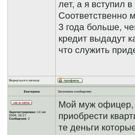
лет, а я вступил 
Соответственно м
3 года больше, ч
кредит выдадут к
что служить прид
Вернуться к началу
Екатерина
Заголовок сообщения:
Мой муж офицер, 
Зарегистрирован:
14 авг
приобрести кварти
2008, 16:17
Сообщения:
2
те деньги котор