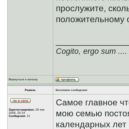
прослужите, сколь
положительному 
______________
Cogito, ergo sum ....
Вернуться к началу
Рамиль
Заголовок сообщения:
Самое главное чт
Зарегистрирован:
28 янв
мою семью посто
2008, 20:14
Сообщения:
21
календарных лет 