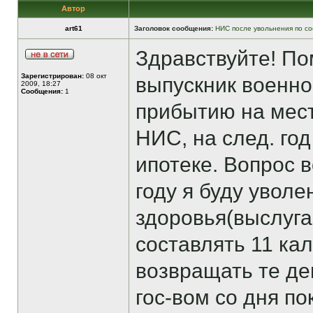
Автор
art61
Заголовок сообщения:
НИС после увольнения по с
Здравствуйте! По
Зарегистрирован:
08 окт
выпускник военно
2009, 18:27
Сообщения:
1
прибытию на мест
НИС, на след. год
ипотеке. Вопрос в
году я буду увол
здоровья(выслуга
составлять 11 ка
возвращать те де
гос-вом со дня по