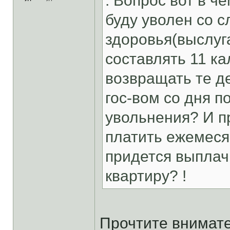
. Вопрос вот в че
буду уволен со 
здоровья(выслуг
составлять 11 ка
возвращать те д
гос-вом со дня п
увольнения? И п
платить ежемеся
придется выплач
квартиру? !
Прочтите внимате