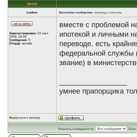
Автор
Lunkov
Заголовок сообщения:
перевод и ипотека
вместе с проблемой на
ипотекой и личными 
Зарегистрирован:
02 июл
2009, 19:46
Сообщения:
5
переводе. есть крайня
Откуда:
москва
федеральной службы 
звание) в министерст
_________________
умнее прапорщика тол
Вернуться к началу
Показать сообщения за:
Поле 