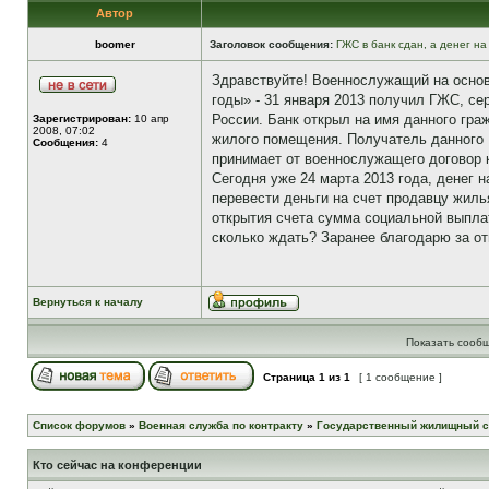
Автор
boomer
Заголовок сообщения:
ГЖС в банк сдан, а денег н
Здравствуйте! Военнослужащий на основ
годы» - 31 января 2013 получил ГЖС, се
России. Банк открыл на имя данного гр
Зарегистрирован:
10 апр
2008, 07:02
жилого помещения. Получатель данного 
Сообщения:
4
принимает от военнослужащего договор к
Сегодня уже 24 марта 2013 года, денег 
перевести деньги на счет продавцу жилья
открытия счета сумма социальной выплат
сколько ждать? Заранее благодарю за от
Вернуться к началу
Показать сообщ
Страница
1
из
1
[ 1 сообщение ]
Список форумов
»
Военная служба по контракту
»
Государственный жилищный с
Кто сейчас на конференции