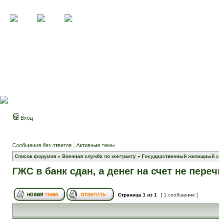
Вход
Сообщения без ответов
|
Активные темы
Список форумов
»
Военная служба по контракту
»
Государственный жилищный с
ГЖС в банк сдан, а денег на счет не пер
Страница
1
из
1
[ 1 сообщение ]