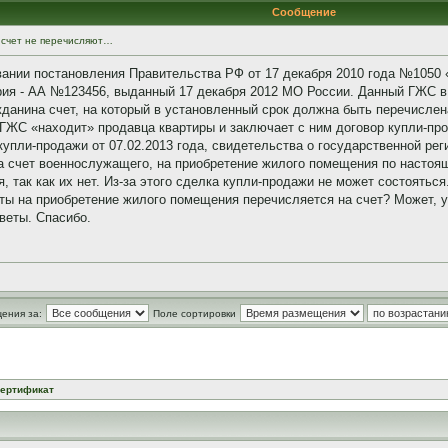
Сообщение
а счет не перечисляют…
ании постановления Правительства РФ от 17 декабря 2010 года №1050
рия - АА №123456, выданный 17 декабря 2012 МО России. Данный ГЖС в т
ажданина счет, на который в установленный срок должна быть перечисл
ГЖС «находит» продавца квартиры и заключает с ним договор купли-пр
упли-продажи от 07.02.2013 года, свидетельства о государственной реги
на счет военнослужащего, на приобретение жилого помещения по настоя
, так как их нет. Из-за этого сделка купли-продажи не может состояться
ы на приобретение жилого помещения перечисляется на счет? Может, у 
веты. Спасибо.
ения за:
Поле сортировки
ертификат