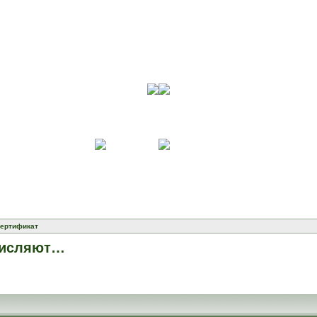
ертификат
ечисляют…