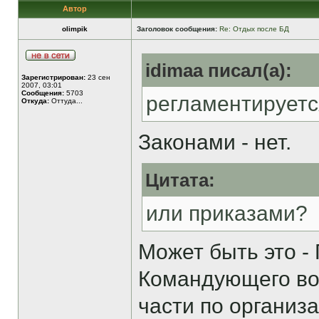
Автор
olimpik
Заголовок сообщения:
Re: Отдых после БД
idimaa писал(а):
Зарегистрирован:
23 сен
2007, 03:01
Сообщения:
5703
регламентируетс
Откуда:
Оттуда...
Законами - нет.
Цитата:
или приказами?
Может быть это -
Командующего во
части по организ