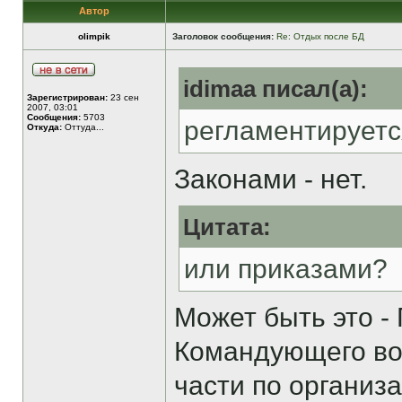
Автор
olimpik
Заголовок сообщения:
Re: Отдых после БД
idimaa писал(а):
Зарегистрирован:
23 сен
2007, 03:01
Сообщения:
5703
регламентируетс
Откуда:
Оттуда...
Законами - нет.
Цитата:
или приказами?
Может быть это -
Командующего во
части по организ