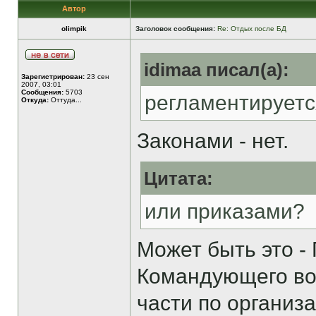
Автор
olimpik
Заголовок сообщения:
Re: Отдых после БД
idimaa писал(а):
Зарегистрирован:
23 сен
2007, 03:01
Сообщения:
5703
регламентируетс
Откуда:
Оттуда...
Законами - нет.
Цитата:
или приказами?
Может быть это -
Командующего во
части по организ