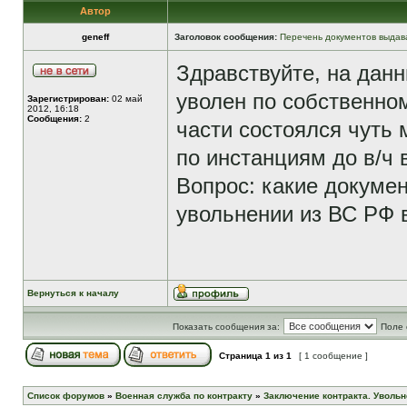
Автор
geneff
Заголовок сообщения:
Перечень документов выдав
Здравствуйте, на дан
уволен по собственно
Зарегистрирован:
02 май
2012, 16:18
Сообщения:
2
части состоялся чуть 
по инстанциям до в/ч 
Вопрос: какие докумен
увольнении из ВС РФ 
Вернуться к началу
Показать сообщения за:
Поле 
Страница
1
из
1
[ 1 сообщение ]
Список форумов
»
Военная служба по контракту
»
Заключение контракта. Увольн