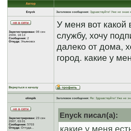
Автор
Enyck
Заголовок сообщения:
Здравствуйте! Уже не знаю к
У меня вот какой 
Зарегистрирован:
06 сен
службу, хочу подпи
2009, 18:13
Сообщения:
2
Откуда:
Ульяновск
далеко от дома, 
город. какие у ме
Вернуться к началу
olimpik
Заголовок сообщения:
Re: Здравствуйте! Уже не зн
Enyck писал(а):
Зарегистрирован:
23 сен
2007, 03:01
Сообщения:
5703
какие у меня ест
Откуда:
Оттуда...