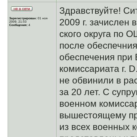
Здравствуйте! Си
Зарегистрирован:
01 ноя
2009 г. зачислен
2009, 21:53
Сообщения:
4
ского округа по 
после обеспечния
обеспечения при
комиссариата г. D
не обвинили в ра
за 20 лет. С супр
военном комиссар
вышестоящему при
из всех военных 