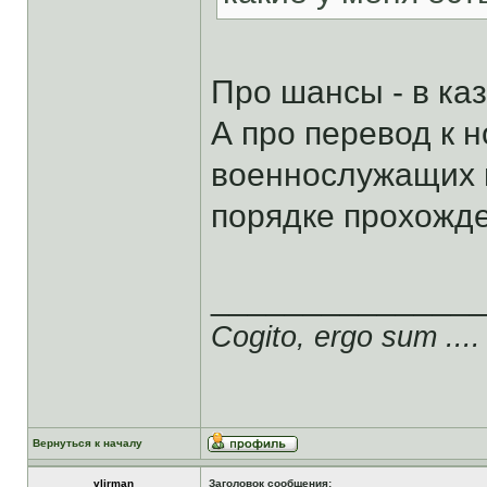
Про шансы - в каз
А про перевод к 
военнослужащих п
порядке прохожде
______________
Cogito, ergo sum ....
Вернуться к началу
vlirman
Заголовок сообщения: