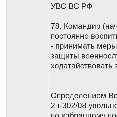
УВС ВС РФ
78. Командир (на
постоянно воспи
- принимать меры
защиты военнослу
ходатайствовать 
Определением Вое
2н-302/08 уволь
по избранному по