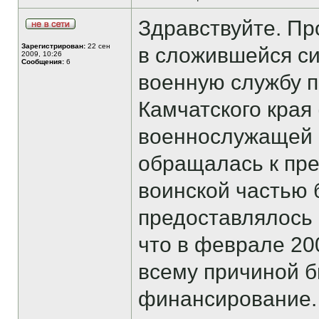
Здравствуйте. Пр
Зарегистрирован:
22 сен
в сложившейся си
2009, 10:26
Сообщения:
6
военную службу по
Камчатского края 
военнослужащей н
обращалась к през
воинской частью
предоставлялось п
что в феврале 200
всему причиной 
финансирование. 