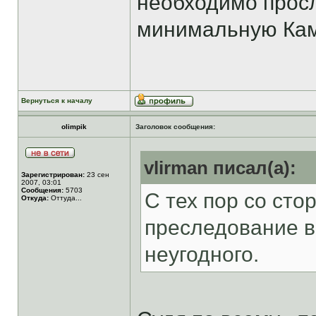
необходимо просл
минимальную Кам
Вернуться к началу
olimpik
Заголовок сообщения:
vlirman писал(а):
Зарегистрирован:
23 сен
2007, 03:01
Сообщения:
5703
С тех пор со сто
Откуда:
Оттуда...
преследование в
неугодного.