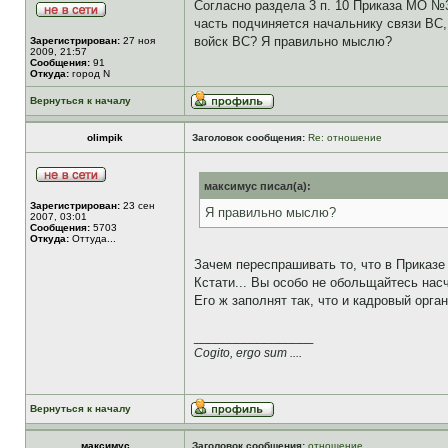
Согласно раздела 3 п. 10 Приказа МО №3
часть подчиняется начальнику связи ВС,
войск ВС? Я правильно мыслю?
Зарегистрирован:
27 ноя
2009, 21:57
Сообщения:
91
Откуда:
город N
Вернуться к началу
olimpik
Заголовок сообщения:
Re: отношение
максимус писал(а):
Зарегистрирован:
23 сен
Я правильно мыслю?
2007, 03:01
Сообщения:
5703
Откуда:
Оттуда...
Зачем переспрашивать то, что в Приказе
Кстати... Вы особо не обольщайтесь на
Его ж заполнят так, что и кадровый орг
_________________
Cogito, ergo sum ....
Вернуться к началу
максимус
Заголовок сообщения:
отношение