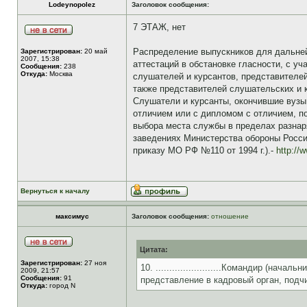
Lodeynopolez
Заголовок сообщения:
7 ЭТАЖ, нет
Распределение выпускников для дальне
Зарегистрирован:
20 май
2007, 15:38
аттестаций в обстановке гласности, с у
Сообщения:
238
Откуда:
Москва
слушателей и курсантов, представителей
также представителей слушательских и 
Слушатели и курсанты, окончившие вузы
отличием или с дипломом с отличием, 
выбора места службы в пределах разнаря
заведениях Министерства обороны Росси
приказу МО РФ №110 от 1994 г.).-
http://
Вернуться к началу
максимус
Заголовок сообщения:
отношение
Цитата:
Зарегистрирован:
27 ноя
10. ........................Командир (
2009, 21:57
Сообщения:
91
представление в кадровый орган, подч
Откуда:
город N