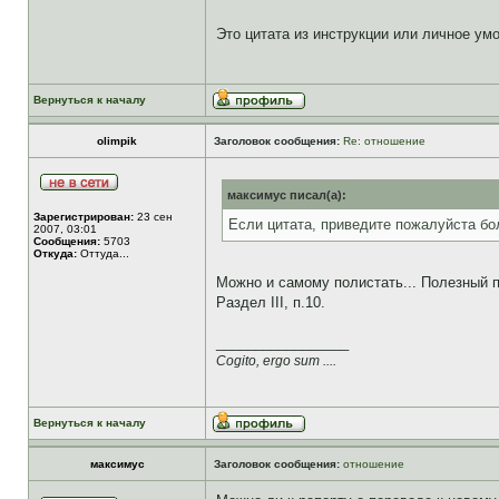
Это цитата из инструкции или личное ум
Вернуться к началу
olimpik
Заголовок сообщения:
Re: отношение
максимус писал(а):
Зарегистрирован:
23 сен
Если цитата, приведите пожалуйста бо
2007, 03:01
Сообщения:
5703
Откуда:
Оттуда...
Можно и самому полистать... Полезный п
Раздел III, п.10.
_________________
Cogito, ergo sum ....
Вернуться к началу
максимус
Заголовок сообщения:
отношение