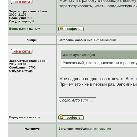
Можно ли к рапорту о переводе к новом
зарегистрировать, иметь юридическую с
Зарегистрирован:
27 ноя
2009, 21:57
Сообщения:
91
Откуда:
город N
Вернуться к началу
olimpik
Заголовок сообщения:
Re: отношение
максимус писал(а):
Зарегистрирован:
23 сен
Уважаемый, olimpik, можно ли к рапор
2007, 03:01
Сообщения:
5703
Откуда:
Оттуда...
Мне надоело по два раза отвечать Вам н
Причем это - не в первый раз. Запоминай
_________________
Cogito, ergo sum ....
Вернуться к началу
максимус
Заголовок сообщения:
отношение