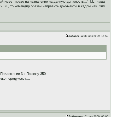
й имеет право на назначение на данную должность..." Т.Е. наша
ск ВС, то командир обязан направить документы в кадры нач. хим
Добавлено:
30 ноя 2009, 15:52
Приложение 3 к Приказу 350.
зко передумают....
Добавлено:
01 дек 2009, 00:05