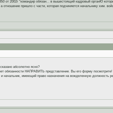
50 от 2002г "командир обязан... в вышестоящий кадровый органЮ которы
 а отношение пришло с части, которая подчиняется начальнику хим. вой
 сказано абсолютно ясно?
счет обязанности НАПРАВИТЬ представление. Вы его форму посмотрите! 
ан и начальник, имеющий право назначения на вожделенную должность ре