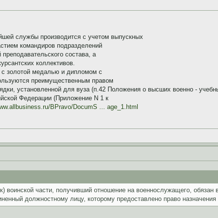
йшей службы производится с учетом выпускных
частием командиров подразделений
 преподавательского состава, а
курсантских коллективов.
 с золотой медалью и дипломом с
пользуются преимущественным правом
дки, установленной для вуза (п.42 Положения о высших военно - учебн
йской Федерации (Приложение N 1 к
www.allbusiness.ru/BPravo/DocumS ... age_1.html
начальник) воинской части, получивший отношение на военнослужащего, обяз
иненный должностному лицу, которому предоставлено право назначения