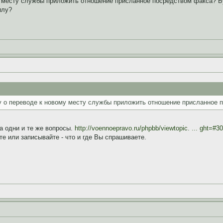
у месту службы приложить отношение присланное посредством факса? Б
илу?
ту о переводе к новому месту службы приложить отношение присланное
а одни и те же вопросы.
http://voennoepravo.ru/phpbb/viewtopic. ... ght=#3
те или записывайте - что и где Вы спрашиваете.