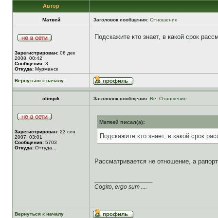
Автор
Матвей
Заголовок сообщения:
Отношение
Подскажите кто знает, в какой срок рас
Зарегистрирован:
06 дек
2008, 00:42
Сообщения:
3
Откуда:
Мурманск
Вернуться к началу
olimpik
Заголовок сообщения:
Re: Отношение
Матвей писал(а):
Зарегистрирован:
23 сен
Подскажите кто знает, в какой срок р
2007, 03:01
Сообщения:
5703
Откуда:
Оттуда...
Рассматривается не отношение, а рапорт
_________________
Cogito, ergo sum ....
Вернуться к началу