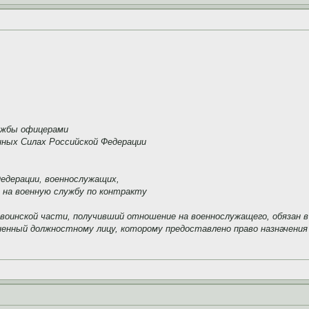
лужбы офицерами
нных Силах Российской Федерации
Федерации, военнослужащих,
, на военную службу по контракту
чальник) воинской части, получивший отношение на военнослужащего, обяз
ненный должностному лицу, которому предоставлено право назначения