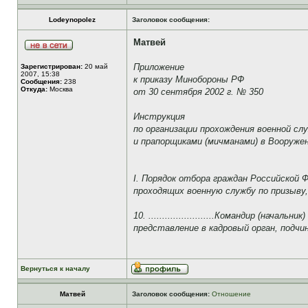
Lodeynopolez
Заголовок сообщения:
Матвей
Приложение
Зарегистрирован:
20 май
2007, 15:38
к приказу Минобороны РФ
Сообщения:
238
Откуда:
Москва
от 30 сентября 2002 г. № 350
Инструкция
по организации прохождения военной с
и прапорщиками (мичманами) в Вооруже
I. Порядок отбора граждан Российской 
проходящих военную службу по призыву
10. ........................Командир (на
представление в кадровый орган, подчи
Вернуться к началу
Матвей
Заголовок сообщения:
Отношение