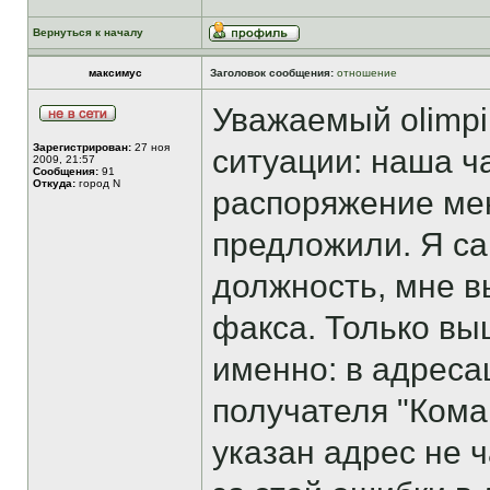
Вернуться к началу
максимус
Заголовок сообщения:
отношение
Уважаемый olimpi
Зарегистрирован:
27 ноя
ситуации: наша ч
2009, 21:57
Сообщения:
91
Откуда:
город N
распоряжение мен
предложили. Я са
должность, мне 
факса. Только вы
именно: в адрес
получателя "Кома
указан адрес не ч