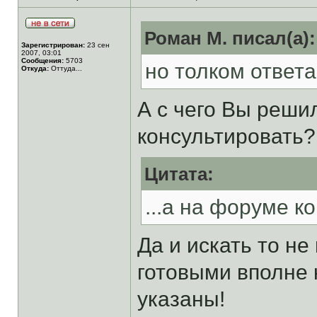
Роман М. писал(а):
Зарегистрирован:
23 сен
2007, 03:01
Сообщения:
5703
но толком ответ
Откуда:
Оттуда...
А с чего Вы решил
консультировать?
Цитата:
...а на форуме к
Да и искать то не
готовыми вполне
указаны!