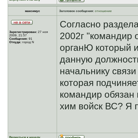
максимус
Заголовок сообщения:
отношение
Согласно раздела
Зарегистрирован:
27 ноя
2002г "командир 
2009, 21:57
Сообщения:
91
Откуда:
город N
органЮ который и
данную должность.
начальнику связи
которая подчиняет
командир обязан 
хим войск ВС? Я
Вернуться к началу