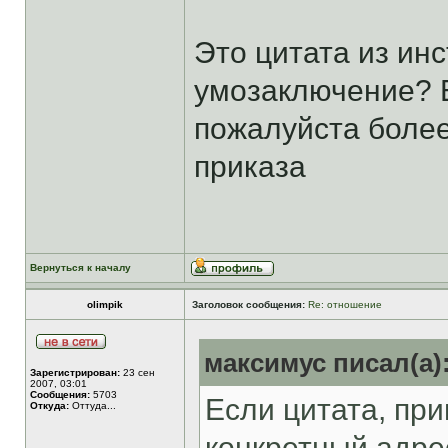
Это цитата из ин
умозаключение? Е
пожалуйста более
приказа
Вернуться к началу
olimpik
Заголовок сообщения:
Re: отношение
максимус писал(а)
Зарегистрирован:
23 сен
2007, 03:01
Сообщения:
5703
Если цитата, пр
Откуда:
Оттуда...
конкретный адрес