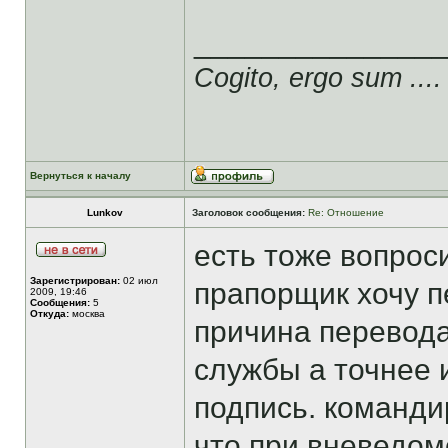
______________
Cogito, ergo sum ....
Вернуться к началу
Lunkov
Заголовок сообщения:
Re: Отношение
есть тоже вопроси
Зарегистрирован:
02 июл
прапорщик хочу п
2009, 19:46
Сообщения:
5
Откуда:
москва
причина перевода
службы а точнее и
подпись. команди
что при вневедо