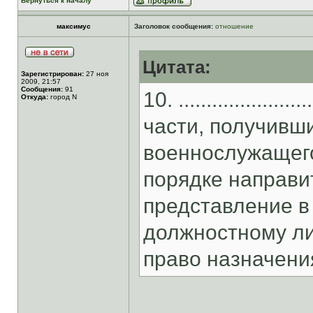
Вернуться к началу
максимус
Заголовок сообщения:
отношение
Цитата:
Зарегистрирован:
27 ноя
2009, 21:57
Сообщения:
91
10. ...............
Откуда:
город N
части, получивш
военнослужащего
порядке направи
представление в
должностному ли
право назначени