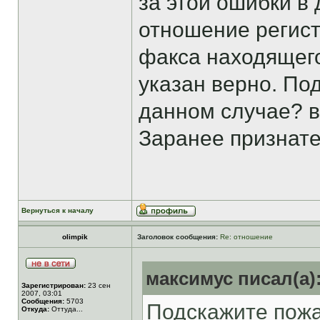
за этой ошибки в
отношение регист
факса находящего
указан верно. По
данном случае? в
Заранее признат
Вернуться к началу
olimpik
Заголовок сообщения:
Re: отношение
максимус писал(а)
Зарегистрирован:
23 сен
2007, 03:01
Сообщения:
5703
Подскажите пожа
Откуда:
Оттуда...