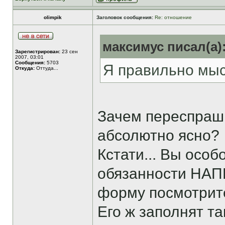
olimpik
Заголовок сообщения:
Re: отношение
максимус писал(а)
Зарегистрирован:
23 сен
2007, 03:01
Сообщения:
5703
Я правильно мы
Откуда:
Оттуда...
Зачем переспраши
абсолютно ясно?
Кстати... Вы осо
обязанности НАП
форму посмотрите
Его ж заполнят та