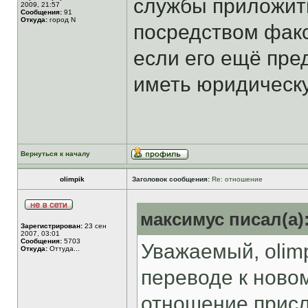
службы приложит
2009, 21:57
Сообщения:
91
Откуда:
город N
посредством факс
если его ещё пре
иметь юридическ
Вернуться к началу
olimpik
Заголовок сообщения:
Re: отношение
максимус писал(а)
Зарегистрирован:
23 сен
2007, 03:01
Сообщения:
5703
Уважаемый, olimp
Откуда:
Оттуда...
переводе к ново
отношение прис