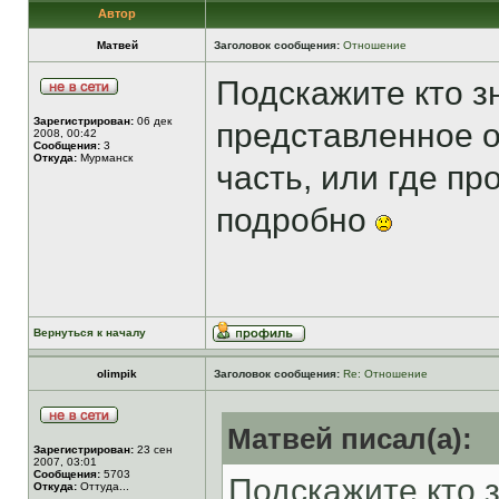
Автор
Матвей
Заголовок сообщения:
Отношение
Подскажите кто зн
Зарегистрирован:
06 дек
представленное о
2008, 00:42
Сообщения:
3
Откуда:
Мурманск
часть, или где пр
подробно
Вернуться к началу
olimpik
Заголовок сообщения:
Re: Отношение
Матвей писал(а):
Зарегистрирован:
23 сен
2007, 03:01
Сообщения:
5703
Подскажите кто з
Откуда:
Оттуда...