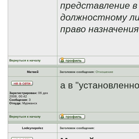
представление в
должностному ли
право назначения
Вернуться к началу
Матвей
Заголовок сообщения:
Отношение
а в "установленно
Зарегистрирован:
06 дек
2008, 00:42
Сообщения:
3
Откуда:
Мурманск
Вернуться к началу
Lodeynopolez
Заголовок сообщения: