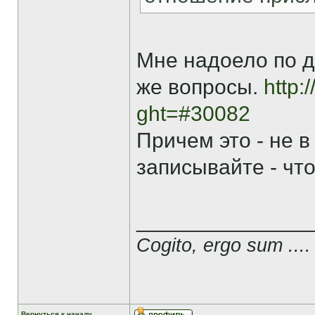
Мне надоело по д
же вопросы.
http:
ght=#30082
Причем это - не 
записывайте - чт
______________
Cogito, ergo sum ....
Вернуться к началу