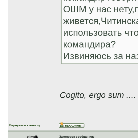
ОШМ у нас нету,
живется,Читинска
использовать чт
командира?
Извиняюсь за на
______________
Cogito, ergo sum ....
Вернуться к началу
olimpik
Заголовок сообщения: