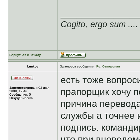
______________
Cogito, ergo sum ....
Вернуться к началу
Lunkov
Заголовок сообщения:
Re: Отношение
есть тоже вопроси
Зарегистрирован:
02 июл
прапорщик хочу п
2009, 19:46
Сообщения:
5
Откуда:
москва
причина перевода
службы а точнее и
подпись. команди
что при вневедо