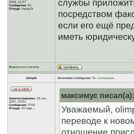
службы приложит
2009, 21:57
Сообщения:
91
Откуда:
город N
посредством факс
если его ещё пре
иметь юридическ
Вернуться к началу
olimpik
Заголовок сообщения:
Re: отношение
максимус писал(а)
Зарегистрирован:
23 сен
2007, 03:01
Сообщения:
5703
Уважаемый, olimp
Откуда:
Оттуда...
переводе к ново
отношение прис