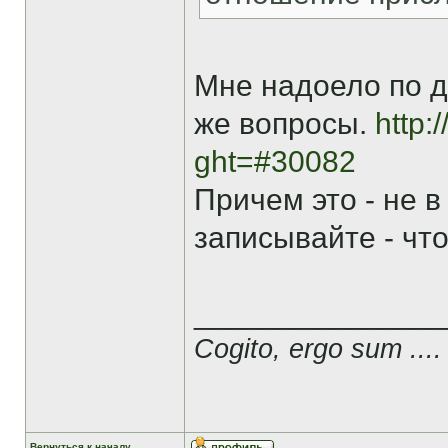
Мне надоело по д
же вопросы.
http:
ght=#30082
Причем это - не 
записывайте - чт
______________
Cogito, ergo sum ....
Вернуться к началу