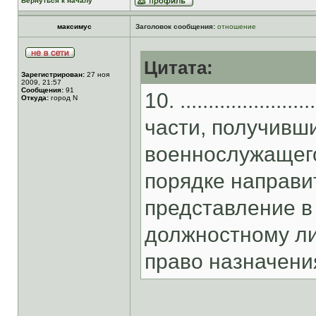
Вернуться к началу
максимус
Заголовок сообщения:
отношение
Цитата:
Зарегистрирован:
27 ноя
2009, 21:57
Сообщения:
91
10. ...............
Откуда:
город N
части, получивш
военнослужащего
порядке направи
представление в
должностному ли
право назначени