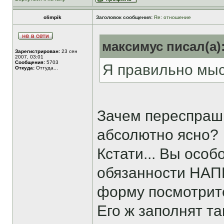
olimpik
Заголовок сообщения:
Re: отношение
максимус писал(а)
Зарегистрирован:
23 сен
2007, 03:01
Сообщения:
5703
Я правильно мы
Откуда:
Оттуда...
Зачем переспраши
абсолютно ясно?
Кстати... Вы осо
обязанности НАП
форму посмотрите
Его ж заполнят та