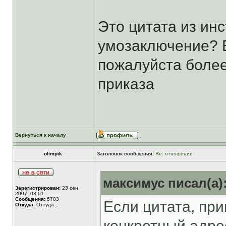
Это цитата из ин
умозаключение? Е
пожалуйста более
приказа
Вернуться к началу
olimpik
Заголовок сообщения:
Re: отношение
максимус писал(а)
Зарегистрирован:
23 сен
2007, 03:01
Сообщения:
5703
Если цитата, пр
Откуда:
Оттуда...
конкретный адрес