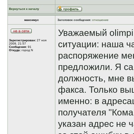
Вернуться к началу
максимус
Заголовок сообщения:
отношение
Уважаемый olimpi
Зарегистрирован:
27 ноя
ситуации: наша ч
2009, 21:57
Сообщения:
91
Откуда:
город N
распоряжение мен
предложили. Я са
должность, мне 
факса. Только вы
именно: в адрес
получателя "Кома
указан адрес не ч