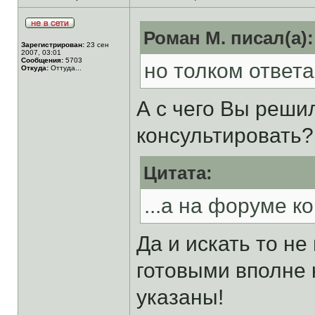
Роман М. писал(а):
Зарегистрирован:
23 сен
2007, 03:01
Сообщения:
5703
но толком ответ
Откуда:
Оттуда...
А с чего Вы решил
консультировать?
Цитата:
...а на форуме к
Да и искать то не
готовыми вполне
указаны!