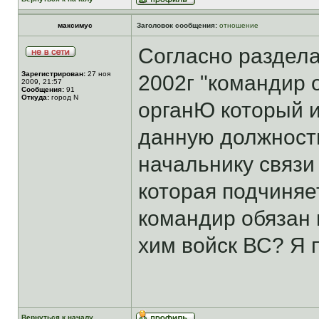
максимус
Заголовок сообщения:
отношение
Согласно раздела
Зарегистрирован:
27 ноя
2002г "командир 
2009, 21:57
Сообщения:
91
Откуда:
город N
органЮ который и
данную должность.
начальнику связи
которая подчиняет
командир обязан 
хим войск ВС? Я
Вернуться к началу