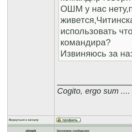
ОШМ у нас нету,
живется,Читинска
использовать чт
командира?
Извиняюсь за на
______________
Cogito, ergo sum ....
Вернуться к началу
olimpik
Заголовок сообщения: