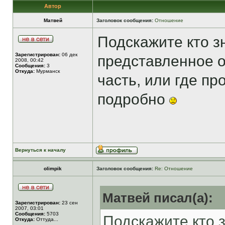
Автор
Матвей
Заголовок сообщения:
Отношение
Подскажите кто зн
Зарегистрирован:
06 дек
представленное о
2008, 00:42
Сообщения:
3
Откуда:
Мурманск
часть, или где пр
подробно
Вернуться к началу
olimpik
Заголовок сообщения:
Re: Отношение
Матвей писал(а):
Зарегистрирован:
23 сен
2007, 03:01
Сообщения:
5703
Подскажите кто з
Откуда:
Оттуда...