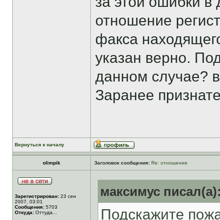
за этой ошибки в
отношение регист
факса находящего
указан верно. По
данном случае? в
Заранее признат
Вернуться к началу
olimpik
Заголовок сообщения:
Re: отношение
максимус писал(а)
Зарегистрирован:
23 сен
2007, 03:01
Сообщения:
5703
Подскажите пожа
Откуда:
Оттуда...