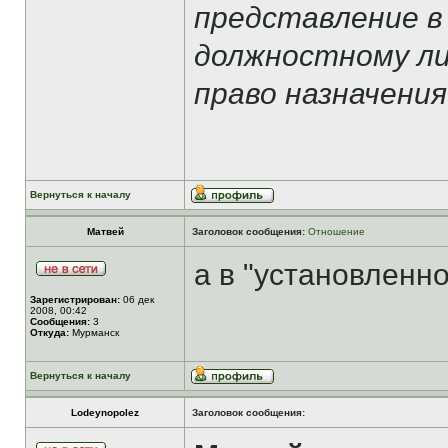
представление в
должностному ли
право назначения
Вернуться к началу
Матвей
Заголовок сообщения:
Отношение
а в "установленно
Зарегистрирован:
06 дек
2008, 00:42
Сообщения:
3
Откуда:
Мурманск
Вернуться к началу
Lodeynopolez
Заголовок сообщения: