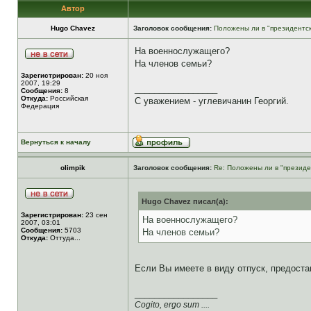
Автор
Hugo Chavez
Заголовок сообщения:
Положены ли в "президентск
На военнослужащего?
На членов семьи?
Зарегистрирован:
20 ноя
2007, 19:29
_________________
Сообщения:
8
Откуда:
Российская
С уважением - углевичанин Георгий.
Федерация
Вернуться к началу
olimpik
Заголовок сообщения:
Re: Положены ли в "президе
Hugo Chavez писал(а):
Зарегистрирован:
23 сен
На военнослужащего?
2007, 03:01
Сообщения:
5703
На членов семьи?
Откуда:
Оттуда...
Если Вы имеете в виду отпуск, предоста
_________________
Cogito, ergo sum ....