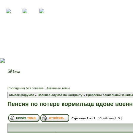
Вход
Сообщения без ответов
|
Активные темы
Список форумов
»
Военная служба по контракту
»
Проблемы социальной защиты
Пенсия по потере кормильца вдове воен
Страница
1
из
1
[ Сообщений: 5 ]