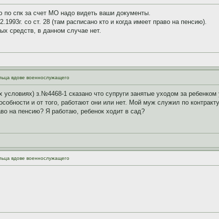
ю по спк за счет МО надо видеть ваши документы.
.1993г. со ст. 28 (там расписано кто и когда имеет право на пенсию).
ых средств, в данном случае нет.
ильца вдове военнослужащего
ых условиях) з.№4468-1 сказано что супруги занятые уходом за ребенком
собности и от того, работают они или нет. Мой муж служил по контракту
во на пенсию? Я работаю, ребенок ходит в сад?
ильца вдове военнослужащего