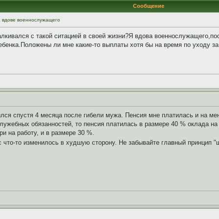
Сообщение
а вдове военнослужащего
алкивался с такой ситацией в своей жизни?Я вдова военнослужащего,по
ебенка.Положены ли мне какие-то выплаты хотя бы на время по уходу за
лся спустя 4 месяца после гибели мужа. Пенсия мне платилась и на меня
ужебных обязанностей, то пенсия платилась в размере 40 % оклада на 
и на работу, и в размере 30 %.
с что-то изменилось в худшую сторону. Не забывайте главный принцип 