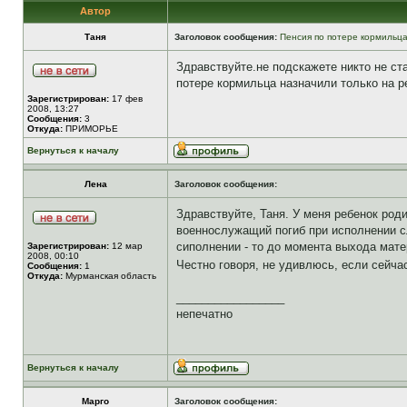
Автор
Таня
Заголовок сообщения:
Пенсия по потере кормильц
Здравствуйте.не подскажете никто не ст
потере кормильца назначили только на р
Зарегистрирован:
17 фев
2008, 13:27
Сообщения:
3
Откуда:
ПРИМОРЬЕ
Вернуться к началу
Лена
Заголовок сообщения:
Здравствуйте, Таня. У меня ребенок роди
военнослужащий погиб при исполнении сл
сиполнении - то до момента выхода матер
Зарегистрирован:
12 мар
2008, 00:10
Честно говоря, не удивлюсь, если сейча
Сообщения:
1
Откуда:
Мурманская область
_________________
непечатно
Вернуться к началу
Марго
Заголовок сообщения: