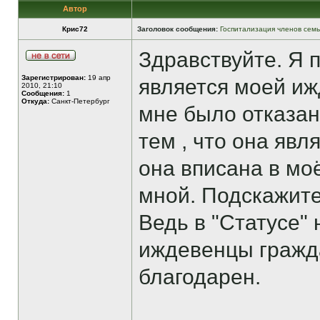
Автор
Крис72
Заголовок сообщения:
Госпитализация членов сем
Здравствуйте. Я 
Зарегистрирован:
19 апр
является моей иж
2010, 21:10
Сообщения:
1
Откуда:
Санкт-Петербург
мне было отказано
тем , что она явл
она вписана в мо
мной. Подскажите
Ведь в "Статусе" 
иждевенцы гражда
благодарен.