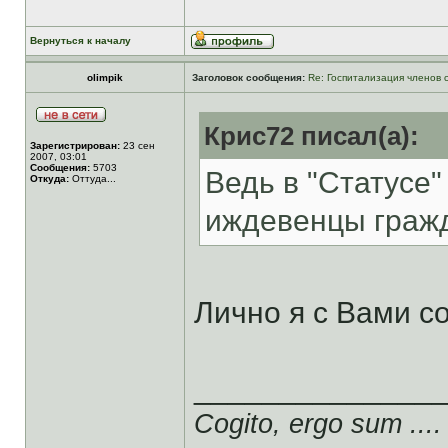
Вернуться к началу
olimpik
Заголовок сообщения:
Re: Госпитализация членов 
Крис72 писал(а):
Зарегистрирован:
23 сен
2007, 03:01
Сообщения:
5703
Ведь в "Статусе"
Откуда:
Оттуда...
иждевенцы гражда
Лично я с Вами с
______________
Cogito, ergo sum ....