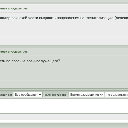
семьи и иждивенцов
мандир воинской части выдавать направления на госпитализацию (лечен
семьи и иждивенцов
лять по просьбе военнослужащего?
ения за:
Поле сортировки