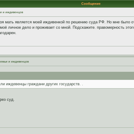
Сообщение
ьи и иждивенцов
я мать является моей иждивенкой по решению суда РФ. Но мне было отка
 моё личное дело и проживает со мной. Подскажите. правомерность этого
агодарен.
семьи и иждивенцов
если иждевенцы граждани других государств. .
рез суд.