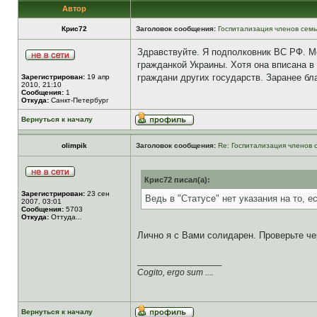
Автор
Крис72
Заголовок сообщения:
Госпитализация членов сем
Здравствуйте. Я подполковник ВС РФ. Мо
гражданкой Украины. Хотя она вписана в
граждани других государств. Заранее бл
Зарегистрирован:
19 апр
2010, 21:10
Сообщения:
1
Откуда:
Санкт-Петербург
Вернуться к началу
olimpik
Заголовок сообщения:
Re: Госпитализация членов 
Крис72 писал(а):
Зарегистрирован:
23 сен
Ведь в "Статусе" нет указания на то, 
2007, 03:01
Сообщения:
5703
Откуда:
Оттуда...
Лично я с Вами солидарен. Проверьте че
_________________
Cogito, ergo sum ....
Вернуться к началу