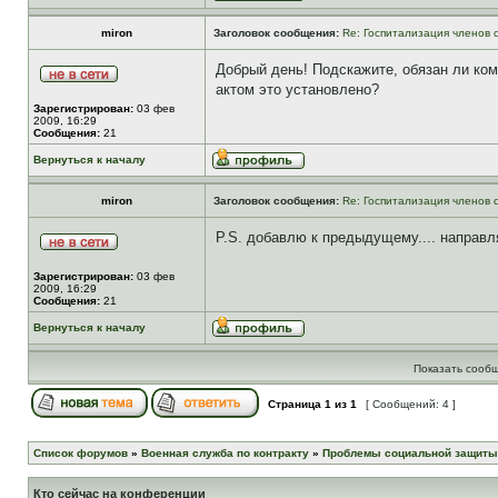
miron
Заголовок сообщения:
Re: Госпитализация членов 
Добрый день! Подскажите, обязан ли ко
актом это установлено?
Зарегистрирован:
03 фев
2009, 16:29
Сообщения:
21
Вернуться к началу
miron
Заголовок сообщения:
Re: Госпитализация членов 
P.S. добавлю к предыдущему.... направ
Зарегистрирован:
03 фев
2009, 16:29
Сообщения:
21
Вернуться к началу
Показать сообщ
Страница
1
из
1
[ Сообщений: 4 ]
Список форумов
»
Военная служба по контракту
»
Проблемы социальной защиты
Кто сейчас на конференции