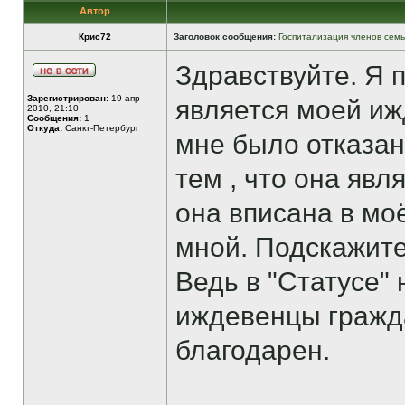
Автор
Крис72
Заголовок сообщения:
Госпитализация членов сем
Здравствуйте. Я 
Зарегистрирован:
19 апр
является моей иж
2010, 21:10
Сообщения:
1
Откуда:
Санкт-Петербург
мне было отказано
тем , что она явл
она вписана в мо
мной. Подскажите
Ведь в "Статусе" 
иждевенцы гражда
благодарен.