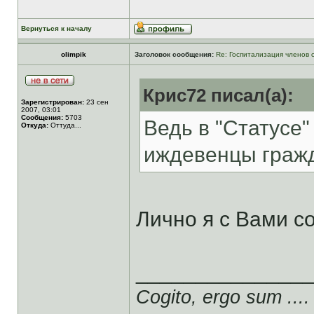
Вернуться к началу
olimpik
Заголовок сообщения:
Re: Госпитализация членов 
Крис72 писал(а):
Зарегистрирован:
23 сен
2007, 03:01
Сообщения:
5703
Ведь в "Статусе"
Откуда:
Оттуда...
иждевенцы гражда
Лично я с Вами с
______________
Cogito, ergo sum ....