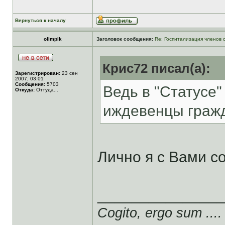
Вернуться к началу
olimpik
Заголовок сообщения:
Re: Госпитализация членов 
Крис72 писал(а):
Зарегистрирован:
23 сен
2007, 03:01
Сообщения:
5703
Ведь в "Статусе"
Откуда:
Оттуда...
иждевенцы гражда
Лично я с Вами с
______________
Cogito, ergo sum ....