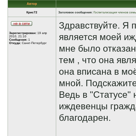
Автор
Крис72
Заголовок сообщения:
Госпитализация членов сем
Здравствуйте. Я 
Зарегистрирован:
19 апр
является моей иж
2010, 21:10
Сообщения:
1
Откуда:
Санкт-Петербург
мне было отказано
тем , что она явл
она вписана в мо
мной. Подскажите
Ведь в "Статусе" 
иждевенцы гражда
благодарен.