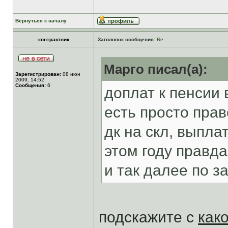
Вернуться к началу
контрактник
Заголовок сообщения:
Re:
Марго писал(а):
Зарегистрирован:
08 июн
2009, 14:52
Сообщения:
6
доплат к пенсии 
есть просто пра
дк на скл, выпла
этом году правд
и так далее по з
подскажите с
как