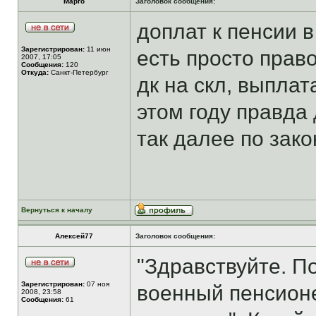
Марго
Заголовок сообщения:
доплат к пенсии в
Зарегистрирован:
11 июн
есть просто прав
2007, 17:05
Сообщения:
120
Откуда:
Санкт-Петербург
дк на скл, выплат
этом году правда
так далее по зак
Вернуться к началу
Алексей77
Заголовок сообщения:
"Здравствуйте. По
Зарегистрирован:
07 ноя
военный пенсион
2008, 23:58
Сообщения:
61