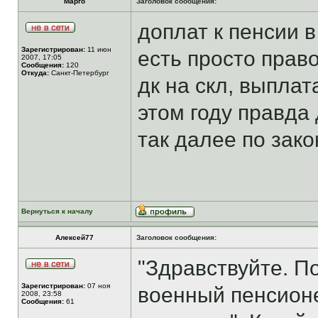
Марго
Заголовок сообщения:
доплат к пенсии в
Зарегистрирован:
11 июн
есть просто прав
2007, 17:05
Сообщения:
120
Откуда:
Санкт-Петербург
дк на скл, выплат
этом году правда
так далее по зак
Вернуться к началу
Алексей77
Заголовок сообщения:
"Здравствуйте. По
Зарегистрирован:
07 ноя
военный пенсион
2008, 23:58
Сообщения:
61