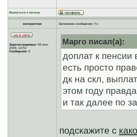
Вернуться к началу
контрактник
Заголовок сообщения:
Re:
Марго писал(а):
Зарегистрирован:
08 июн
2009, 14:52
Сообщения:
6
доплат к пенсии 
есть просто пра
дк на скл, выпла
этом году правд
и так далее по з
подскажите с
как