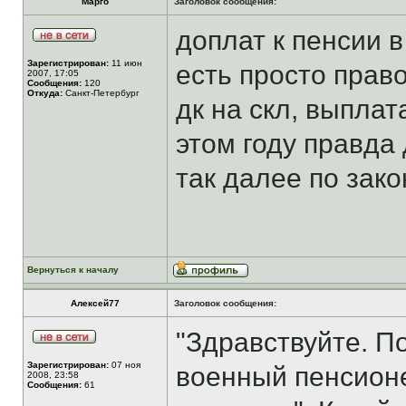
Марго
Заголовок сообщения:
доплат к пенсии в
Зарегистрирован:
11 июн
есть просто прав
2007, 17:05
Сообщения:
120
Откуда:
Санкт-Петербург
дк на скл, выплат
этом году правда
так далее по зак
Вернуться к началу
Алексей77
Заголовок сообщения:
"Здравствуйте. По
Зарегистрирован:
07 ноя
военный пенсион
2008, 23:58
Сообщения:
61