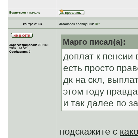
Вернуться к началу
контрактник
Заголовок сообщения:
Re:
Марго писал(а):
Зарегистрирован:
08 июн
2009, 14:52
Сообщения:
6
доплат к пенсии 
есть просто пра
дк на скл, выпла
этом году правд
и так далее по з
подскажите с
как