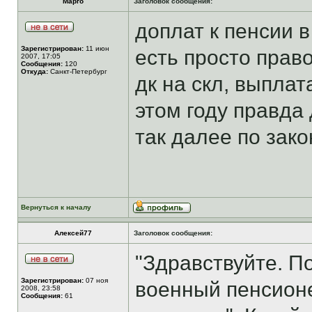
Марго
Заголовок сообщения:
доплат к пенсии в
Зарегистрирован:
11 июн
есть просто прав
2007, 17:05
Сообщения:
120
Откуда:
Санкт-Петербург
дк на скл, выплат
этом году правда
так далее по зак
Вернуться к началу
Алексей77
Заголовок сообщения:
"Здравствуйте. По
Зарегистрирован:
07 ноя
военный пенсион
2008, 23:58
Сообщения:
61