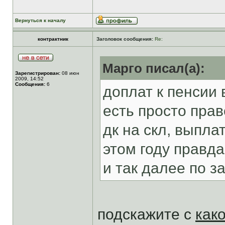
Вернуться к началу
контрактник
Заголовок сообщения:
Re:
Марго писал(а):
Зарегистрирован:
08 июн
2009, 14:52
Сообщения:
6
доплат к пенсии 
есть просто пра
дк на скл, выпла
этом году правд
и так далее по з
подскажите с
как