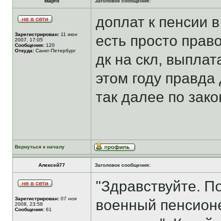
Марго
Заголовок сообщения:
доплат к пенсии в
Зарегистрирован:
11 июн
есть просто прав
2007, 17:05
Сообщения:
120
Откуда:
Санкт-Петербург
дк на скл, выплат
этом году правда
так далее по зак
Вернуться к началу
Алексей77
Заголовок сообщения:
"Здравствуйте. По
Зарегистрирован:
07 ноя
военный пенсион
2008, 23:58
Сообщения:
61