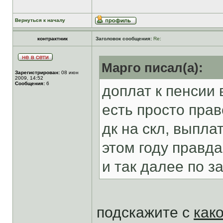
Вернуться к началу
контрактник
Заголовок сообщения:
Re:
Марго писал(а):
Зарегистрирован:
08 июн
2009, 14:52
Сообщения:
6
доплат к пенсии 
есть просто пра
дк на скл, выпла
этом году правд
и так далее по з
подскажите с
как