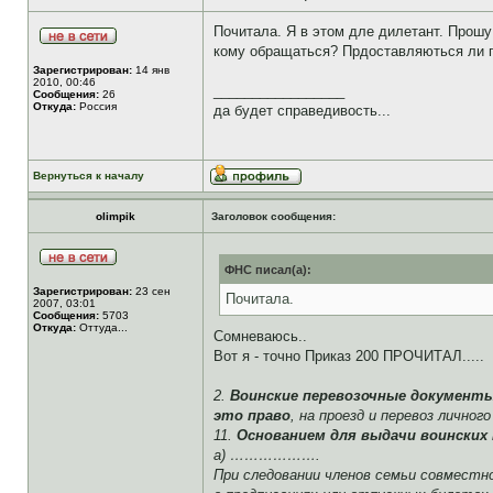
Почитала. Я в этом дле дилетант. Прошу
кому обращаться? Прдоставляються ли п
Зарегистрирован:
14 янв
2010, 00:46
_________________
Сообщения:
26
Откуда:
Россия
да будет справедивость...
Вернуться к началу
olimpik
Заголовок сообщения:
ФНС писал(а):
Зарегистрирован:
23 сен
Почитала.
2007, 03:01
Сообщения:
5703
Откуда:
Оттуда...
Сомневаюсь..
Вот я - точно Приказ 200 ПРОЧИТАЛ.....
2.
Воинские перевозочные документ
это право
, на проезд и перевоз личн
11.
Основанием для выдачи воинских
а) ……………….
При следовании членов семьи совместно