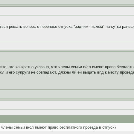
ться решать вопрос о переносе отпуска "задним числом" на сутки раньше
те, где конкретно указано, что члены семьи в/сл имеют право бесплатн
/сл и его супруги не совпадают, длжны ли ей выдать впд к месту провед
о члены семьи в/сл имеют право бесплатного проезда в отпуск?