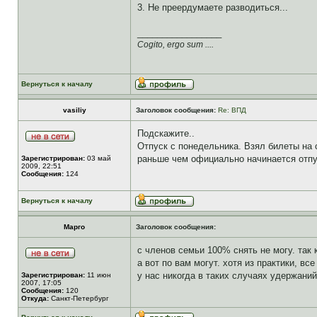
3. Не преердумаете разводиться...
_________________
Cogito, ergo sum ....
Вернуться к началу
vasiliy
Заголовок сообщения:
Re: ВПД
Подскажите..
Отпуск с понедельника. Взял билеты на 
раньше чем официально начинается отпуск
Зарегистрирован:
03 май
2009, 22:51
Сообщения:
124
Вернуться к началу
Марго
Заголовок сообщения:
с членов семьи 100% снять не могу. так 
а вот по вам могут. хотя из практики, вс
у нас никогда в таких случаях удержаний
Зарегистрирован:
11 июн
2007, 17:05
Сообщения:
120
Откуда:
Санкт-Петербург