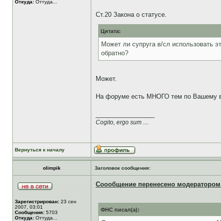
Откуда:
Оттуда...
Ст.20 Закона о статусе.
Цитата:
Может ли супруга в/сл использовать эт
обратно?
Может.
На форуме есть МНОГО тем по Вашему в
_________________
Cogito, ergo sum ....
Вернуться к началу
olimpik
Заголовок сообщения:
Соообщение перенесено модератором 
Зарегистрирован:
23 сен
2007, 03:01
ФНС писал(а):
Сообщения:
5703
Откуда:
Оттуда...