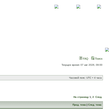
О проекте
Контакты
Новости
FAQ
Поиск
Текущее время: 07 авг 2026, 09:00
Часовой пояс: UTC + 4 часа
На страницу
1
,
2
След.
Пред. тема
|
След. тема