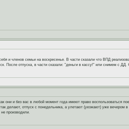
себя и членов семьи на воскресенье. В части сказали что ВПД реализова
. После отпуска, в части сказали: "деньги в кассу!" или снимем с ДД.
как они и без вас в любой момент года имеют право воспользоваться пое
е так делают, отпуск с понедельника, а улетают (уезжают) уже вечером в
 не производили.