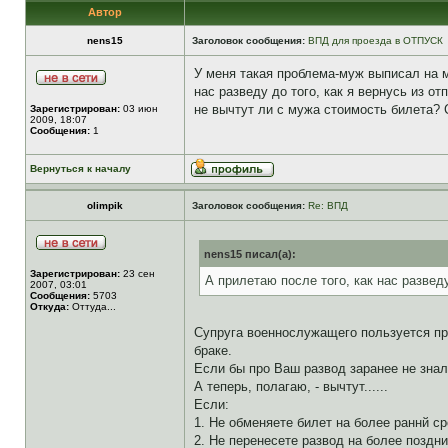
Автор
nens15
Заголовок сообщения:
ВПД для проезда в ОТПУСК
У меня такая проблема-муж выписал на ме
нас разведу до того, как я вернусь из о
не вычтут ли с мужа стоимость билета? 
Зарегистрирован:
03 июн
2009, 18:07
Сообщения:
1
Вернуться к началу
olimpik
Заголовок сообщения:
Re: ВПД
nens15 писал(а):
Зарегистрирован:
23 сен
А прилетаю после того, как нас развед
2007, 03:01
Сообщения:
5703
Откуда:
Оттуда...
Супруга военнослужащего пользуется пр
браке.
Если бы про Ваш развод заранее не знал
А теперь, полагаю, - вычтут......
Если:
1. Не обменяете билет на более раннй ср
2. Не перенесете развод на более поздни