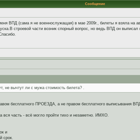
Сообщение
ня ВПД (сама я не военнослужащая) в мае 2009г., билеты я взяла на авг
тпуска.В строевой части возник спорный вопрос, но ведь ВПД он выписал 
Спасибо.
ут, не вычтут ли с мужа стоимость билета? .
авом бесплатного ПРОЕЗДА, а не правом бесплатного выписывания ВПД.
а вся часть - всё могло пройти тихо и незаметно. ИМХО.
ок и
й срок.