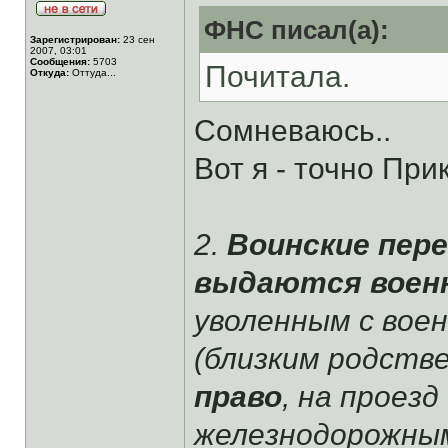
ФНС писал(а):
Зарегистрирован:
23 сен
2007, 03:01
Сообщения:
5703
Почитала.
Откуда:
Оттуда...
Сомневаюсь..
Вот я - точно При
2.
Воинские пер
выдаются воен
уволенным с вое
(близким родств
право
, на проез
железнодорожным