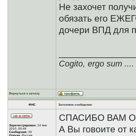
Не захочет получи
обязать его ЕЖЕ
дочери ВПД для п
______________
Cogito, ergo sum ....
Вернуться к началу
ФНС
Заголовок сообщения:
СПАСИБО ВАМ О
Зарегистрирован:
14 янв
А Вы говоите от к
2010, 00:46
Сообщения:
26
Откуда:
Россия