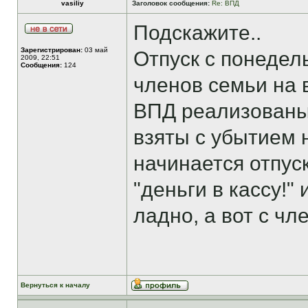
vasiliy
Заголовок сообщения:
Re: ВПД
Подскажите..
Зарегистрирован:
03 май
Отпуск с понедел
2009, 22:51
Сообщения:
124
членов семьи на 
ВПД реализованы 
взяты с убытием 
начинается отпуск
"деньги в кассу!"
ладно, а вот с ч
Вернуться к началу