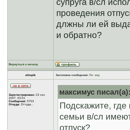
супруга в/сл испо
проведения отпуск
длжны ли ей выда
и обратно?
Вернуться к началу
olimpik
Заголовок сообщения:
Re: впд
максимус писал(а)
Зарегистрирован:
23 сен
2007, 03:01
Сообщения:
5703
Подскажите, где 
Откуда:
Оттуда...
семьи в/сл имею
отпуск?