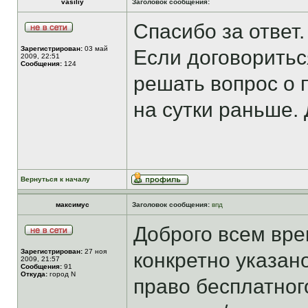
vasiliy
Заголовок сообщения:
Спасибо за ответ.
Зарегистрирован:
03 май
Если договоритьс
2009, 22:51
Сообщения:
124
решать вопрос о 
на сутки раньше. 
Вернуться к началу
максимус
Заголовок сообщения:
впд
Доброго всем вре
Зарегистрирован:
27 ноя
конкретно указан
2009, 21:57
Сообщения:
91
Откуда:
город N
право бесплатног