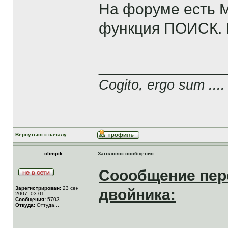
На форуме есть 
функция ПОИСК. 
______________
Cogito, ergo sum ....
Вернуться к началу
olimpik
Заголовок сообщения:
Соообщение пер
Зарегистрирован:
23 сен
двойника:
2007, 03:01
Сообщения:
5703
Откуда:
Оттуда...