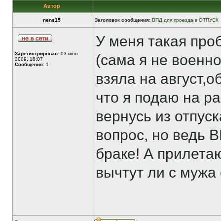
Автор
nens15
Заголовок сообщения:
ВПД для проезда в ОТПУСК
У меня такая пр
Зарегистрирован:
03 июн
(сама я не военно
2009, 18:07
Сообщения:
1
взяла на август,о
что я подаю на ра
вернусь из отпус
вопрос, но ведь 
браке! А прилетаю
вычтут ли с мужа