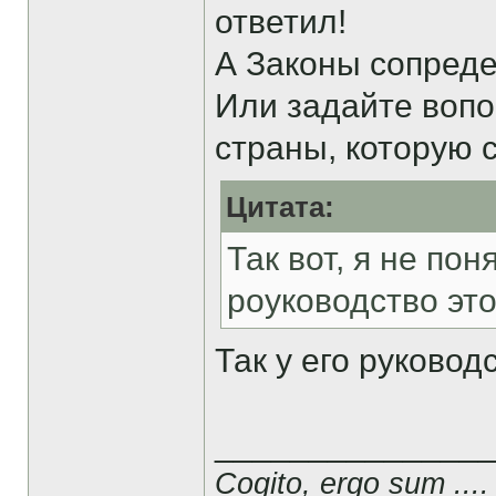
ответил!
А Законы сопреде
Или задайте вопо
страны, которую 
Цитата:
Так вот, я не пон
роуководство эт
Так у его руковод
______________
Cogito, ergo sum ....