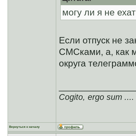
могу ли я не еха
Если отпуск не за
СМСками, а, как
округа телеграмм
______________
Cogito, ergo sum ....
Вернуться к началу