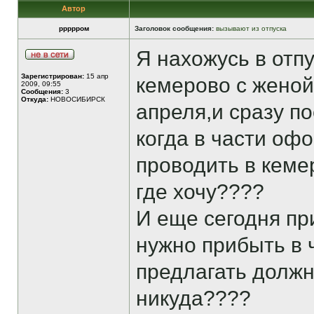
Автор
ррррром
Заголовок сообщения:
вызывают из отпуска
Я нахожусь в отпу
Зарегистрирован:
15 апр
кемерово с женой
2009, 09:55
Сообщения:
3
Откуда:
НОВОСИБИРСК
апреля,и сразу по
когда в части офо
проводить в кеме
где хочу????
И еще сегодня пр
нужно прибыть в ч
предлагать должно
никуда????