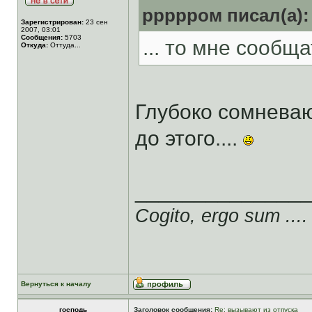
ррррром писал(а):
Зарегистрирован:
23 сен
2007, 03:01
Сообщения:
5703
... то мне сообщат
Откуда:
Оттуда...
Глубоко сомнева
до этого....
______________
Cogito, ergo sum ....
Вернуться к началу
господь
Заголовок сообщения:
Re: вызывают из отпуска