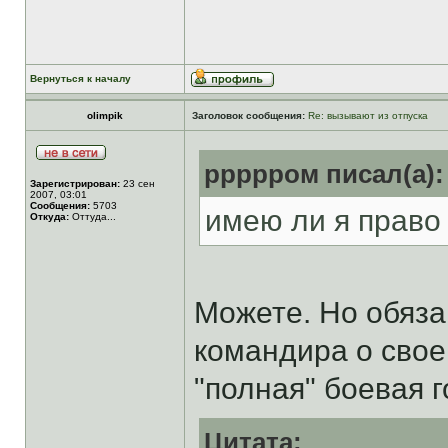
Вернуться к началу
olimpik
Заголовок сообщения:
Re: вызывают из отпуска
ррррром писал(а):
Зарегистрирован:
23 сен
2007, 03:01
Сообщения:
5703
имею ли я право
Откуда:
Оттуда...
Можете. Но обяза
командира о свое
"полная" боевая 
Цитата: