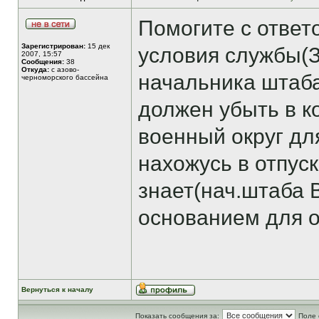
Помогите с ответ
Зарегистрирован:
15 дек
условия службы(
2007, 15:57
Сообщения:
38
Откуда:
с азово-
начальника штаба
черноморского бассейна
должен убыть в 
военный округ дл
нахожусь в отпус
знает(нач.штаба 
основанием для о
Вернуться к началу
Показать сообщения за:
Поле 