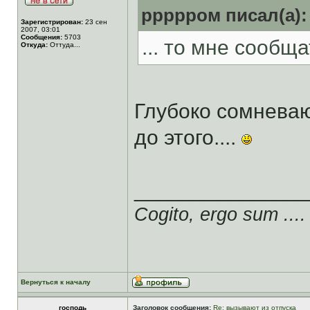
ррррром писал(а):
Зарегистрирован:
23 сен
2007, 03:01
Сообщения:
5703
... то мне сообщат
Откуда:
Оттуда...
Глубоко сомнева
до этого....
______________
Cogito, ergo sum ....
Вернуться к началу
господь
Заголовок сообщения:
Re: вызывают из отпуска