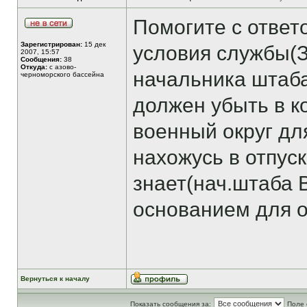
Помогите с ответ
Зарегистрирован:
15 дек
условия службы(
2007, 15:57
Сообщения:
38
Откуда:
с азово-
начальника штаба
черноморского бассейна
должен убыть в 
военный округ дл
нахожусь в отпус
знает(нач.штаба 
основанием для о
Вернуться к началу
Показать сообщения за:
Поле 