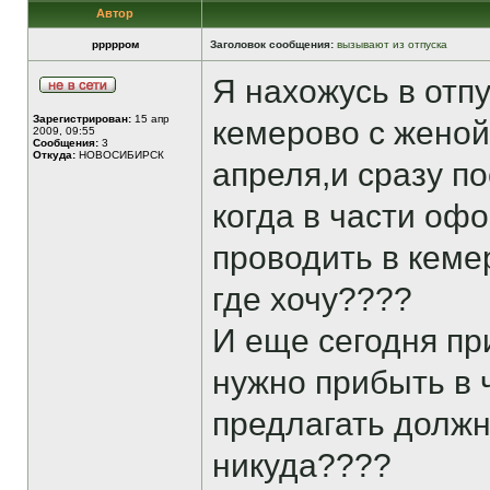
Автор
ррррром
Заголовок сообщения:
вызывают из отпуска
Я нахожусь в отпу
Зарегистрирован:
15 апр
кемерово с женой
2009, 09:55
Сообщения:
3
Откуда:
НОВОСИБИРСК
апреля,и сразу по
когда в части офо
проводить в кеме
где хочу????
И еще сегодня пр
нужно прибыть в ч
предлагать должно
никуда????