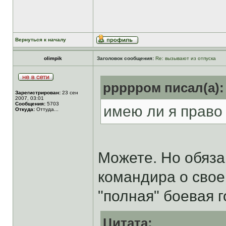
Вернуться к началу
olimpik
Заголовок сообщения:
Re: вызывают из отпуска
ррррром писал(а):
Зарегистрирован:
23 сен
2007, 03:01
Сообщения:
5703
имею ли я право
Откуда:
Оттуда...
Можете. Но обяза
командира о свое
"полная" боевая 
Цитата: