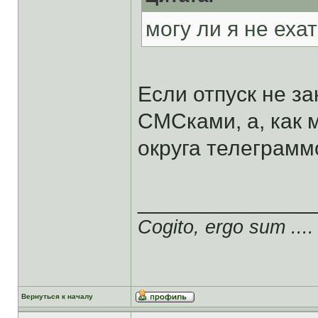
могу ли я не еха
Если отпуск не за
СМСками, а, как
округа телеграмм
______________
Cogito, ergo sum ....
Вернуться к началу